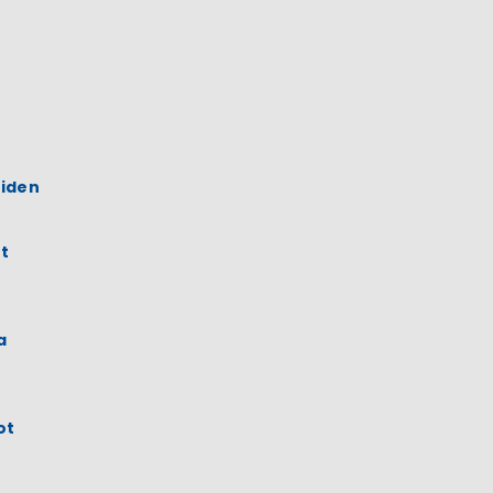
oiden
t
a
ot