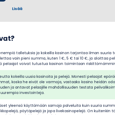
Lisää
vat?
enempiä talletuksia ja kokeilla kasinon tarjontaa ilman suuria ta
ettaa vain pieni summa, kuten 1 €, 5 € tai 10 €, ja aloittaa p
ä pelaajat voivat tutustua kasinon toimintaan riskittömämmin
eutta kokeilla uusia kasinoita ja pelejä. Monesti pelaajat epäröi
eammat, koska he eivät ole varmoja, vastaako kasino heidän odo
den ja antavat pelaajille mahdollisuuden testata pelivalikoi
suurempia investointeja.
äset yleensä käyttämään samoja palveluita kuin suuria summi
likkopelejä, pöytäpelejä ja jopa livekasinopelejä. On kuitenkin