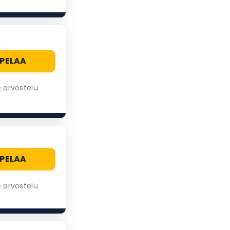
PELAA
 arvostelu
PELAA
 arvostelu