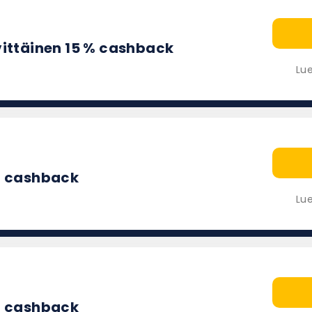
vittäinen 15 % cashback
Lue
% cashback
Lue
% cashback