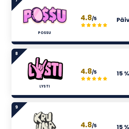
7
4.8
/5
Päi
POSSU
8
4.8
/5
15 
LYSTI
9
4.8
/5
15 