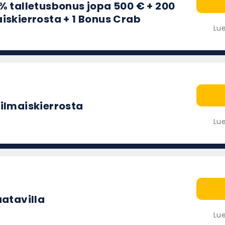
 % talletusbonus jopa 500 € + 200
aiskierrosta + 1 Bonus Crab
Lue
 ilmaiskierrosta
Lue
aatavilla
Lue