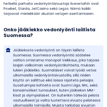
hetkellä parhaita vedonlyöntisivustoja livevetoihin ovat
Powbet, Starda, JetCasino sekä Legzo. Nämä kaikki
tarjoavat mielekkään alustan vetojen asettamiseen.
Onko jääkiekko vedonlyönti laillista
Suomessa?
Jääkiekosta vedonlyönti on täysin laillista
Suomessa. Suomessa vedonlyöntiä säätelee
valtion omistama monopoli Veikkaus, joka tarjoaa
laajan valikoiman vedonlyöntikohteita, mukaan
lukien jääkiekko. Suomalaiset voivat lyödä vetoa
ulkomaisilla vedonlyöntisivustoilla, sillä niiden
käyttö on sallittua eikä laissa rajoiteta pelaajia.
Suosituimpia kohteita ovat Suomi Liiga, NHL, sekä
kansainväliset turnaukset, kuten jääkiekon MM-
kisat ja olympialaiset. On kuitenkin tärkeää pelata
vastuullisesti ja valita luotettava sivusto pelatessa
ulkomaisilla toimijoilla. Muista tarkistaa sivuston