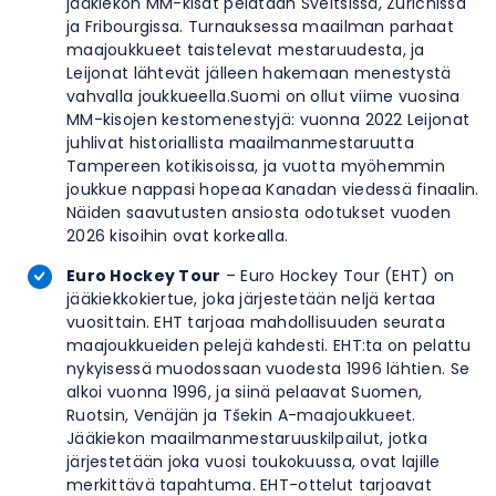
jääkiekon MM-kisat pelataan Sveitsissä, Zürichissa
ja Fribourgissa. Turnauksessa maailman parhaat
maajoukkueet taistelevat mestaruudesta, ja
Leijonat lähtevät jälleen hakemaan menestystä
vahvalla joukkueella.Suomi on ollut viime vuosina
MM-kisojen kestomenestyjä: vuonna 2022 Leijonat
juhlivat historiallista maailmanmestaruutta
Tampereen kotikisoissa, ja vuotta myöhemmin
joukkue nappasi hopeaa Kanadan viedessä finaalin.
Näiden saavutusten ansiosta odotukset vuoden
2026 kisoihin ovat korkealla.
Euro Hockey Tour
– Euro Hockey Tour (EHT) on
jääkiekkokiertue, joka järjestetään neljä kertaa
vuosittain. EHT tarjoaa mahdollisuuden seurata
maajoukkueiden pelejä kahdesti. EHT:ta on pelattu
nykyisessä muodossaan vuodesta 1996 lähtien. Se
alkoi vuonna 1996, ja siinä pelaavat Suomen,
Ruotsin, Venäjän ja Tšekin A-maajoukkueet.
Jääkiekon maailmanmestaruuskilpailut, jotka
järjestetään joka vuosi toukokuussa, ovat lajille
merkittävä tapahtuma. EHT-ottelut tarjoavat