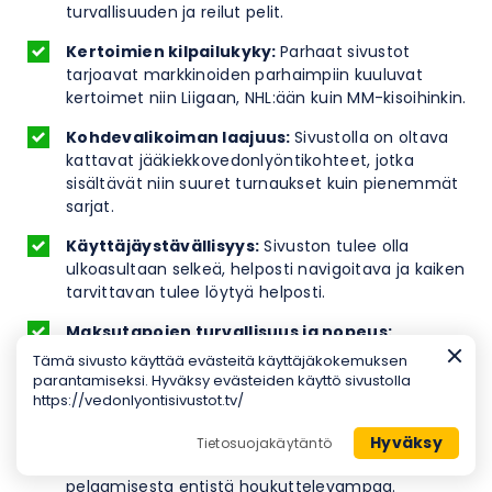
turvallisuuden ja reilut pelit.
Kertoimien kilpailukyky:
Parhaat sivustot
tarjoavat markkinoiden parhaimpiin kuuluvat
kertoimet niin Liigaan, NHL:ään kuin MM-kisoihinkin.
Kohdevalikoiman laajuus:
Sivustolla on oltava
kattavat jääkiekkovedonlyöntikohteet, jotka
sisältävät niin suuret turnaukset kuin pienemmät
sarjat.
Käyttäjäystävällisyys:
Sivuston tulee olla
ulkoasultaan selkeä, helposti navigoitava ja kaiken
tarvittavan tulee löytyä helposti.
Maksutapojen turvallisuus ja nopeus:
Talletukset ja kotiutukset ovat nopeita ja turvallisia
Tämä sivusto käyttää evästeitä käyttäjäkokemuksen
suosituilla maksutavoilla, kuten verkkopankki, kortit
parantamiseksi. Hyväksy evästeiden käyttö sivustolla
https://vedonlyontisivustot.tv/
ja nettilompakot.
Bonukset ja kampanjat:
Tervetuliaisbonukset,
Hyväksy
Tietosuojakäytäntö
ilmaisvedot ja jatkuvat tarjoukset tekevät
pelaamisesta entistä houkuttelevampaa.