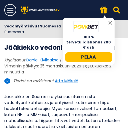
Vedonlyöntisivut Suomessa
»
Jääkiekko vedonlyönti
Suomessa
100 %
tervetuliaisbonus 200
Jääkiekko vedonlyönti Suomessa
€ asti
PELAA
Kirjoittanut
Daniel Kivilaakso
|
Viimeisin päivitys: 25 marraskuun, 2025
⏲️ Lukuaika: 21
minuuttia
Tiedot on tarkistanut
Arto Mäkelä
Jääkiekko on Suomessa yksi suosituimmista
vedonlyöntikohteista, ja erityisesti kotimainen Liiga
houkuttelee betsaajia. Myös kansainväliset turnaukset,
kuten NHL ja MM-kisat, tarjoavat monipuolisia
mahdollisuuksia. Liigaan liittyvät vedot, kuten otteluiden
tulokset, maalimäärät ja yksittäisten pelaajien