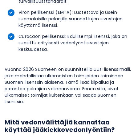
turvallisuusstandardit.
Viron pelilisenssi (EMTA): Luotettava ja usein
suomalaisille pelaajille suunnattujen sivustojen
käyttämä lisenssi.
Curacaon pelilisenssi: Edullisempi lisenssi, joka on
suosittu erityisesti vedonlyöntisivustojen
keskuudessa.
Vuonna 2026 Suomeen on suunnitteilla uusi lisenssimalli,
joka mahdollistaa ulkomaisten toimijoiden toiminnan
Suomen lisenssin alaisena. Tämä lisää kilpailua ja
parantaa pelaajien valinnanvaraa. Ennen sitä, eivät
ulkomaiset toimijat kuitenkaan voi saada Suomen
lisenssiä.
Mitä vedonvälittäjiä kannattaa
käyttää jääkiekkovedonlyöntiin?