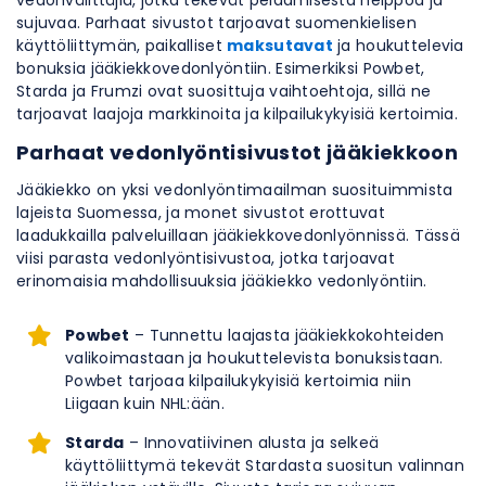
vedonvälittäjiä, jotka tekevät pelaamisesta helppoa ja
sujuvaa. Parhaat sivustot tarjoavat suomenkielisen
käyttöliittymän, paikalliset
maksutavat
ja houkuttelevia
bonuksia jääkiekkovedonlyöntiin. Esimerkiksi Powbet,
Starda ja Frumzi ovat suosittuja vaihtoehtoja, sillä ne
tarjoavat laajoja markkinoita ja kilpailukykyisiä kertoimia.
Parhaat vedonlyöntisivustot jääkiekkoon
Jääkiekko on yksi vedonlyöntimaailman suosituimmista
lajeista Suomessa, ja monet sivustot erottuvat
laadukkailla palveluillaan jääkiekkovedonlyönnissä. Tässä
viisi parasta vedonlyöntisivustoa, jotka tarjoavat
erinomaisia mahdollisuuksia jääkiekko vedonlyöntiin.
Powbet
– Tunnettu laajasta jääkiekkokohteiden
valikoimastaan ja houkuttelevista bonuksistaan.
Powbet tarjoaa kilpailukykyisiä kertoimia niin
Liigaan kuin NHL:ään.
Starda
– Innovatiivinen alusta ja selkeä
käyttöliittymä tekevät Stardasta suositun valinnan