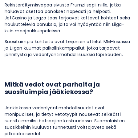
Rekisteröitymisvapaa sivusto Frumzi sopii niille, jotka
haluavat asettaa panokset nopeasti ja helposti.
JetCasino ja Legzo taas tarjoavat kattavat kohteet sekä
houkuttelevia bonuksia, joita voi hyödyntää niin Liiga-
kuin maajoukkuepeleissä.
Suosituimpia kohteita ovat Leijonien ottelut MM-kisoissa
ja Liigan kuumat paikalliskamppailut, jotka tarjoavat
jännitystä ja vedonlyöntimahdollisuuksia läpi kauden.
Mitkä vedot ovat parhaita ja
suosituimpia jääkiekossa?
Jääkiekossa vedonlyöntimahdollisuudet ovat
monipuoliset, ja tietyt vetotyypit nousevat selkeästi
suosituimmiksi betsaajien keskuudessa. Suomalaisten
suosikkeihin kuuluvat tunnetusti voittajaveto sekä
pitkäaikaisvedot.