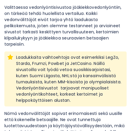
Valittaessa vedonlyöntisivustoa jääkiekkovedonlyöntiin,
on tärkeää tehdä huolellista vertailua. Kaikki
vedonvälittäjät eivät tarjoa yhtä laadukasta
pelikokemusta, joten olemme testanneet ja arvioineet
sivustot tarkasti keskittyen turvallisuuteen, kertoimien
kilpailukykyyn ja jääkiekkoa seuraavien betsaajien
tarpeisiin.
Laadukkaita vaihtoehtoja ovat esimerkiksi LegZo,
Starda, Frumzi, Powbet ja JetCasino. Näillä
sivustoilla voit lyödä vetoa suosikkisarjoistasi,
kuten Suomi Liigasta, NHL:stä ja kansainvälisistä
turnauksista, kuten MM-kisoista ja olympialaisista.
Vedonlyöntisivustot tarjoavat monipuoliset
vedonlyöntikohteet, korkeat kertoimet ja
helppokäyttöisen alustan.
Nämä vedonvälittäjät sopivat erinomaisesti sekä uusille
että kokeneille betsaajille. Ne ovat tunnettuja
luotettavuudestaan ja käyttäjäystävällisyydestään, mikä