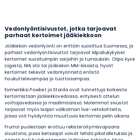
Vedonlyöntisivustot, jotka tarjoavat
parhaat kertoimet jääkiekkoon
Jääkiekon vedonlyönti on erittäin suosittua Suomessa, ja
parhaat vedonlyöntisivustot tarjoavat kilpailukykyiset
kertoimet suosituimpiin sarjoihin ja turnauksiin. Olipa kyse
Liigasta, NHL:stä tai jääkiekon MM-kisoista, hyvät
kertoimet tekevät vedonlyönnistä entistä
houkuttelevampaa ja tuottoisampaa.
Esimerkiksi Powbet ja Starda ovat tunnettuja korkeista
kertoimistaan jääkiekkovedoissa, erityisesti ottelun
voittajavedoissa ja maalimäärissä. Molemmat sivustot
tarjoavat myös laajan valikoiman live-vetokohteita,
joissa voit hyödyntää muuttuvia kertoimia pelin aikana.
Frumzi puolestaan erottuu rekisteröitymisvapaana
sivustona, jossa betsaajat voivat tehdä pikatalletuksia ja