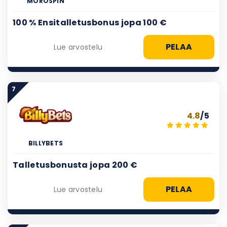
MOROSPIN
100 % Ensitalletusbonus jopa 100 €
PELAA
Lue arvostelu
7
4.8
/5
BILLYBETS
Talletusbonusta jopa 200 €
PELAA
Lue arvostelu