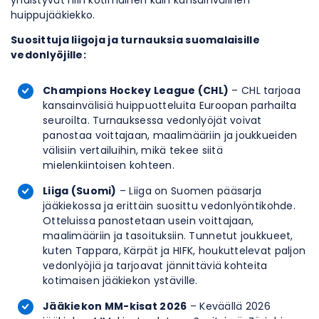
yhdistyvät niin kotimainen kuin kansainvälinen
huippujääkiekko.
Suosittuja liigoja ja turnauksia suomalaisille
vedonlyöjille:
Champions Hockey League (CHL)
– CHL tarjoaa
kansainvälisiä huippuotteluita Euroopan parhailta
seuroilta. Turnauksessa vedonlyöjät voivat
panostaa voittajaan, maalimääriin ja joukkueiden
välisiin vertailuihin, mikä tekee siitä
mielenkiintoisen kohteen.
Liiga (Suomi)
– Liiga on Suomen pääsarja
jääkiekossa ja erittäin suosittu vedonlyöntikohde.
Otteluissa panostetaan usein voittajaan,
maalimääriin ja tasoituksiin. Tunnetut joukkueet,
kuten Tappara, Kärpät ja HIFK, houkuttelevat paljon
vedonlyöjiä ja tarjoavat jännittäviä kohteita
kotimaisen jääkiekon ystäville.
Jääkiekon MM-kisat 2026
– Keväällä 2026