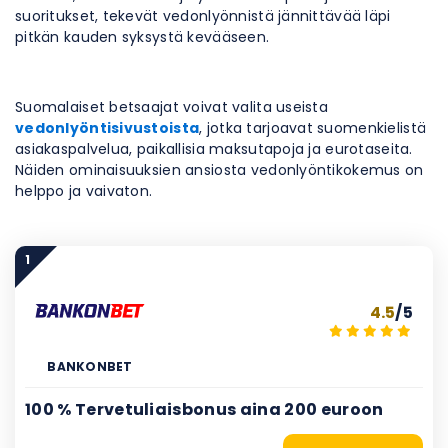
suoritukset, tekevät vedonlyönnistä jännittävää läpi
pitkän kauden syksystä kevääseen.
Suomalaiset betsaajat voivat valita useista
vedonlyöntisivustoista
, jotka tarjoavat suomenkielistä
asiakaspalvelua, paikallisia maksutapoja ja eurotaseita.
Näiden ominaisuuksien ansiosta vedonlyöntikokemus on
helppo ja vaivaton.
1
4.5
/5
BANKONBET
100 % Tervetuliaisbonus aina 200 euroon