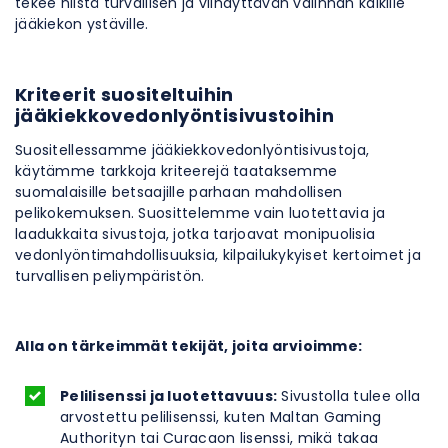
tekee niistä turvallisen ja viihdyttävän valinnan kaikille
jääkiekon ystäville.
Kriteerit suositeltuihin
jääkiekkovedonlyöntisivustoihin
Suositellessamme jääkiekkovedonlyöntisivustoja,
käytämme tarkkoja kriteerejä taataksemme
suomalaisille betsaajille parhaan mahdollisen
pelikokemuksen. Suosittelemme vain luotettavia ja
laadukkaita sivustoja, jotka tarjoavat monipuolisia
vedonlyöntimahdollisuuksia, kilpailukykyiset kertoimet ja
turvallisen peliympäristön.
Alla on tärkeimmät tekijät, joita arvioimme:
Pelilisenssi ja luotettavuus:
Sivustolla tulee olla
arvostettu pelilisenssi, kuten Maltan Gaming
Authorityn tai Curacaon lisenssi, mikä takaa