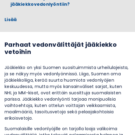
jääkiekkovedonlyöntiin?
Lisää
Parhaat vedonvälittäjät jääkiekko
vetoihin
Jääkiekko on yksi Suomen suosituimmista urheilulajeista,
ja se näkyy myös vedonlyönnissä. Liiga, Suomen oma
jääkiekkoliiga, kerää suurta huomiota vedonlyöjien
keskuudessa, mutta myös kansainväliset sarjat, kuten
NHL ja MM-kisat, ovat erittäin suosittuja suomalaisten
parissa. Jääkiekko vedonlyönti tarjoaa monipuolisia
vaihtoehtoja, kuten ottelun voittajan veikkaamista,
maalimääriä, tasoitusvetoja sekä pelaajakohtaisia
erikoisvetoja.
Suomalaisille vedonlyöjille on tarjolla laaja valikoima