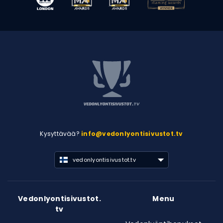
Kysyttävää?
info@vedonlyontisivustot.tv
vedonlyontisivustot.tv
Vedonlyontisivustot.
Menu
tv