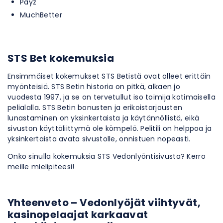
Payz
MuchBetter
STS Bet kokemuksia
Ensimmäiset kokemukset STS Betistä ovat olleet erittäin
myönteisiä. STS Betin historia on pitkä, alkaen jo
vuodesta 1997, ja se on tervetullut iso toimija kotimaisella
pelialalla. STS Betin bonusten ja erikoistarjousten
lunastaminen on yksinkertaista ja käytännöllistä, eikä
sivuston käyttöliittymä ole kömpelö. Pelitili on helppoa ja
yksinkertaista avata sivustolle, onnistuen nopeasti.
Onko sinulla kokemuksia STS Vedonlyöntisivusta? Kerro
meille mielipiteesi!
Yhteenveto – Vedonlyöjät viihtyvät,
kasinopelaajat karkaavat