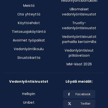
Vedonlyöntibonukset
Meistä
Ulkomaiset
Ota yhteyttä
vedonlyöntisivustot
Käyttöehdot
Trustly-
vedonlyöntisivustot
Tietosuojakäytäntö
Vedonlyöntisivustot
Avoimet työpaikat
parhailla kertoimilla
Vedonlyöntikoulu
Vedonlyöntisivut
pitkävetoon
Sivustokartta
MM-kisat 2026
Vedonlyöntisivustot
Löydä meidät:
Hellspin
Facebook
Unibet
Twitter