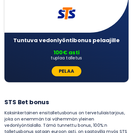
Tuntuva vedonlyöntibonus pelaajille
100€ asti
tuplaa talletus
PELAA
STS Bet bonus
Kaksinkertainen ensitalletusbonus on tervetuliaistarjous,
joka on enemmän tai vähemmän yleinen
vedonlyöntialalla. Tämä tunnettu bonus, 100%:n
talletusbonus sataan euroon asti, on saatavilla myös STS