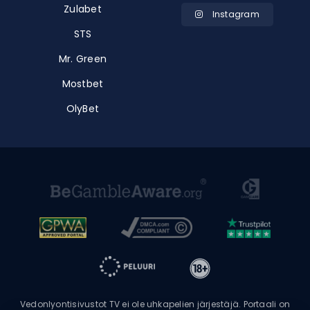
Zulabet
Instagram
STS
Mr. Green
Mostbet
OlyBet
Vedonlyontisivustot TV ei ole uhkapelien järjestäjä. Portaali on