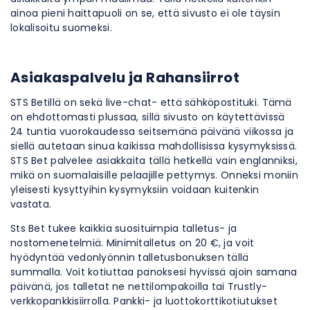
ainoa pieni haittapuoli on se, että sivusto ei ole täysin
lokalisoitu suomeksi.
Asiakaspalvelu ja Rahansiirrot
STS Betillä on sekä live-chat- että sähköpostituki. Tämä
on ehdottomasti plussaa, sillä sivusto on käytettävissä
24 tuntia vuorokaudessa seitsemänä päivänä viikossa ja
siellä autetaan sinua kaikissa mahdollisissa kysymyksissä.
STS Bet palvelee asiakkaita tällä hetkellä vain englanniksi,
mikä on suomalaisille pelaajille pettymys. Onneksi moniin
yleisesti kysyttyihin kysymyksiin voidaan kuitenkin
vastata.
Sts Bet tukee kaikkia suosituimpia talletus- ja
nostomenetelmiä. Minimitalletus on 20 €, ja voit
hyödyntää vedonlyönnin talletusbonuksen tällä
summalla. Voit kotiuttaa panoksesi hyvissä ajoin samana
päivänä, jos talletat ne nettilompakoilla tai Trustly-
verkkopankkisiirrolla. Pankki- ja luottokorttikotiutukset