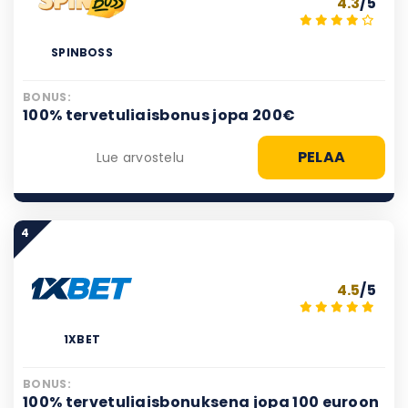
4.3
/5
SPINBOSS
BONUS:
100% tervetuliaisbonus jopa 200€
PELAA
Lue arvostelu
4
4.5
/5
1XBET
BONUS:
100% tervetuliaisbonuksena jopa 100 euroon