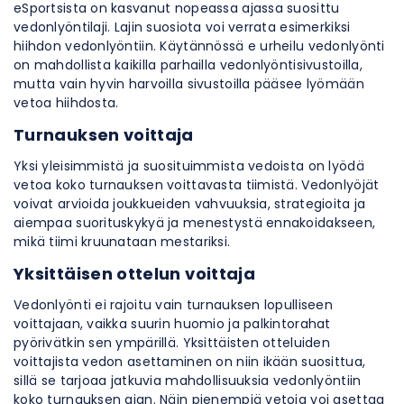
eSportsista on kasvanut nopeassa ajassa suosittu
vedonlyöntilaji. Lajin suosiota voi verrata esimerkiksi
hiihdon vedonlyöntiin. Käytännössä e urheilu vedonlyönti
on mahdollista kaikilla parhailla vedonlyöntisivustoilla,
mutta vain hyvin harvoilla sivustoilla pääsee lyömään
vetoa hiihdosta.
Turnauksen voittaja
Yksi yleisimmistä ja suosituimmista vedoista on lyödä
vetoa koko turnauksen voittavasta tiimistä. Vedonlyöjät
voivat arvioida joukkueiden vahvuuksia, strategioita ja
aiempaa suorituskykyä ja menestystä ennakoidakseen,
mikä tiimi kruunataan mestariksi.
Yksittäisen ottelun voittaja
Vedonlyönti ei rajoitu vain turnauksen lopulliseen
voittajaan, vaikka suurin huomio ja palkintorahat
pyörivätkin sen ympärillä. Yksittäisten otteluiden
voittajista vedon asettaminen on niin ikään suosittua,
sillä se tarjoaa jatkuvia mahdollisuuksia vedonlyöntiin
koko turnauksen ajan. Näin pienempiä vetoja voi asettaa