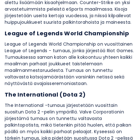
alettu lisäämään kisaohjelmaan. Counter-Strike on yksi
arvostetuimmista peleistä eSports maailmassa. Kisoja
järjestetään useita kertoja vuodessa, ja niissä kilpailevat
huippujoukkueet suurista palkintorahoista ja maineesta.
League of Legends World Championship
League of Legends World Championship on vuosittainen
League of Legends - turnaus, jonka järjestää Riot Games.
Turnauksessa saman katon alle kokoontuu yhteen kaikki
maailman parhaat joukkueet taistelemaan
maailmanmestaruudesta. Turnaus on tunnettu
valtavasta katsojamäärästään varsinkin netissä sekä
näyttävästä avajaisseremoniastaan.
The International (Dota 2)
The International -turnaus järjestetään vuosittain
suositun Dota 2 -pelin ympärillä. Valve Corporationin
järjestämä turnaus on tunnettu valtavasta
palkintopotista, mikä tietenkin pitää huolen, että paikan
päällä on myös kaikki parhaat pelaajat. Kyseessä on
tärkein turnaus, joka pidetään suositussa Dota 2 -pelissä