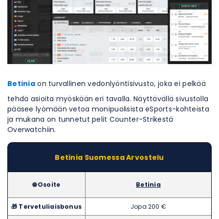
Betinia
on turvallinen vedonlyöntisivusto, joka ei pelkää
tehdä asioita myöskään eri tavalla. Näyttävällä sivustolla
pääsee lyömään vetoa monipuolisista eSports-kohteista
ja mukana on tunnetut pelit Counter-Strikestä
Overwatchiin.
Betinia Suomessa Arvostelu
🌐 Osoite
Betinia
🎁 Tervetuliaisbonus
Jopa 200 €