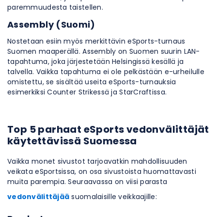
paremmuudesta taistellen.
Assembly (Suomi)
Nostetaan esiin myös merkittävin eSports-turnaus
Suomen maaperällä. Assembly on Suomen suurin LAN-
tapahtuma, joka järjestetään Helsingissä kesällä ja
talvella. Vaikka tapahtuma ei ole pelkästään e-urheilulle
omistettu, se sisältää useita eSports-turnauksia
esimerkiksi Counter Strikessä ja StarCraftissa.
Top 5 parhaat eSports vedonvälittäjät
käytettävissä Suomessa
Vaikka monet sivustot tarjoavatkin mahdollisuuden
veikata eSportsissa, on osa sivustoista huomattavasti
muita parempia. Seuraavassa on viisi parasta
vedonvälittäjää
suomalaisille veikkaajille: