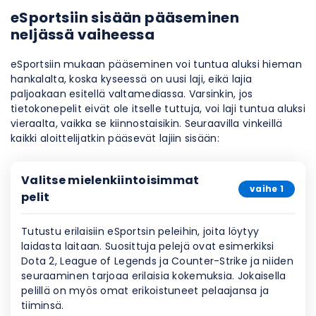
eSportsiin sisään pääseminen
neljässä vaiheessa
eSportsiin mukaan pääseminen voi tuntua aluksi hieman
hankalalta, koska kyseessä on uusi laji, eikä lajia
paljoakaan esitellä valtamediassa. Varsinkin, jos
tietokonepelit eivät ole itselle tuttuja, voi laji tuntua aluksi
vieraalta, vaikka se kiinnostaisikin. Seuraavilla vinkeillä
kaikki aloittelijatkin pääsevät lajiin sisään:
Valitse mielenkiintoisimmat
vaihe 1
pelit
Tutustu erilaisiin eSportsin peleihin, joita löytyy
laidasta laitaan. Suosittuja pelejä ovat esimerkiksi
Dota 2, League of Legends ja Counter-Strike ja niiden
seuraaminen tarjoaa erilaisia kokemuksia. Jokaisella
pelillä on myös omat erikoistuneet pelaajansa ja
tiiminsä.