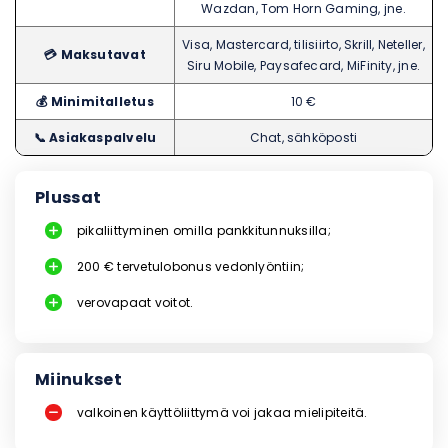
Wazdan, Tom Horn Gaming, jne.
Visa, Mastercard, tilisiirto, Skrill, Neteller,
💳 Maksutavat
Siru Mobile, Paysafecard, MiFinity, jne.
💰 Minimitalletus
10 €
📞 Asiakaspalvelu
Chat, sähköposti
Plussat
pikaliittyminen omilla pankkitunnuksilla;
200 € tervetulobonus vedonlyöntiin;
verovapaat voitot.
Miinukset
valkoinen käyttöliittymä voi jakaa mielipiteitä.