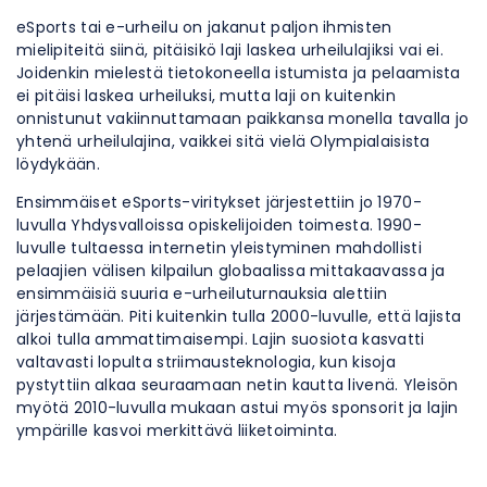
eSports tai e-urheilu on jakanut paljon ihmisten
mielipiteitä siinä, pitäisikö laji laskea urheilulajiksi vai ei.
Joidenkin mielestä tietokoneella istumista ja pelaamista
ei pitäisi laskea urheiluksi, mutta laji on kuitenkin
onnistunut vakiinnuttamaan paikkansa monella tavalla jo
yhtenä urheilulajina, vaikkei sitä vielä Olympialaisista
löydykään.
Ensimmäiset eSports-viritykset järjestettiin jo 1970-
luvulla Yhdysvalloissa opiskelijoiden toimesta. 1990-
luvulle tultaessa internetin yleistyminen mahdollisti
pelaajien välisen kilpailun globaalissa mittakaavassa ja
ensimmäisiä suuria e-urheiluturnauksia alettiin
järjestämään. Piti kuitenkin tulla 2000-luvulle, että lajista
alkoi tulla ammattimaisempi. Lajin suosiota kasvatti
valtavasti lopulta striimausteknologia, kun kisoja
pystyttiin alkaa seuraamaan netin kautta livenä. Yleisön
myötä 2010-luvulla mukaan astui myös sponsorit ja lajin
ympärille kasvoi merkittävä liiketoiminta.