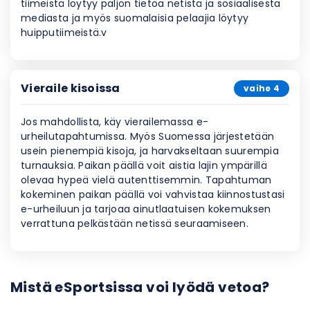
tiimeistä löytyy paljon tietoa netistä ja sosiaalisesta
mediasta ja myös suomalaisia pelaajia löytyy
huipputiimeistä.v
Vieraile kisoissa
vaihe 4
Jos mahdollista, käy vierailemassa e-
urheilutapahtumissa. Myös Suomessa järjestetään
usein pienempiä kisoja, ja harvakseltaan suurempia
turnauksia. Paikan päällä voit aistia lajin ympärillä
olevaa hypeä vielä autenttisemmin. Tapahtuman
kokeminen paikan päällä voi vahvistaa kiinnostustasi
e-urheiluun ja tarjoaa ainutlaatuisen kokemuksen
verrattuna pelkästään netissä seuraamiseen.
Mistä eSportsissa voi lyödä vetoa?