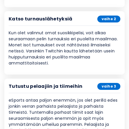
Katso turnauslähetyksiä
vaihe 2
Kun olet valinnut omat suosikkipelisi, voit alkaa
seuraamaan pelin turnauksia eri puolelta maailmaa.
Monet isot turnaukset ovat nähtävissä ilmaiseksi
netissä. Varsinkin Twitchin kautta lähetetään usein
huipputurnauksia eri puolilta maailmaa
ammattitaitoisesti.
Tutustu pelaajiin ja tiimeihin
vaihe 3
eSports antaa paljon enemmän, jos olet perillä edes
jonkin verran parhaista pelaajista ja parhaista
tiimeistä. Tuntemalla parhaat tiimit saat lajin
seuraamisesta paljon enemmän ja opit myös
ymmärtämään urheilua paremmin. Pelaajista ja