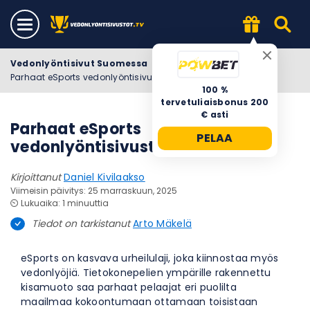
Vedonlyöntisivut Suomessa
»
Vedonlyöntikoulu
»
Parhaat eSports vedonlyöntisivustot Suomessa
100 %
tervetuliaisbonus 200
€ asti
Parhaat eSports
PELAA
vedonlyöntisivustot Suomessa
Kirjoittanut
Daniel Kivilaakso
Viimeisin päivitys: 25 marraskuun, 2025
⏲️ Lukuaika: 1 minuuttia
Tiedot on tarkistanut
Arto Mäkelä
eSports on kasvava urheilulaji, joka kiinnostaa myös
vedonlyöjiä. Tietokonepelien ympärille rakennettu
kisamuoto saa parhaat pelaajat eri puolilta
maailmaa kokoontumaan ottamaan toisistaan