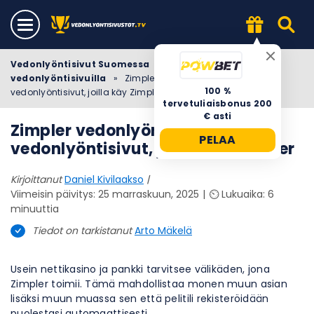
Vedonlyöntisivut Suomessa
»
Maksutavat
vedonlyöntisivuilla
»
Zimpler vedonlyönti – Kaikki
100 %
vedonlyöntisivut, joilla käy Zimpler
tervetuliaisbonus 200
€ asti
Zimpler vedonlyönti – Kaikki
PELAA
vedonlyöntisivut, joilla käy Zimpler
Kirjoittanut
Daniel Kivilaakso
|
Viimeisin päivitys: 25 marraskuun, 2025
⏲️ Lukuaika: 6
minuuttia
Tiedot on tarkistanut
Arto Mäkelä
Usein nettikasino ja pankki tarvitsee välikäden, jona
Zimpler toimii. Tämä mahdollistaa monen muun asian
lisäksi muun muassa sen että pelitili rekisteröidään
puolestasi automaattisesti.