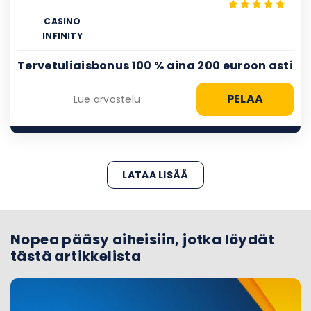
CASINO
INFINITY
Tervetuliaisbonus 100 % aina 200 euroon asti
PELAA
Lue arvostelu
LATAA LISÄÄ
Nopea pääsy aiheisiin, jotka löydät
tästä artikkelista