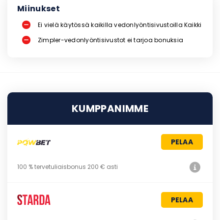
Miinukset
Ei vielä käytössä kaikilla vedonlyöntisivustoilla Kaikki
Zimpler-vedonlyöntisivustot ei tarjoa bonuksia
KUMPPANIMME
PELAA
100 % tervetuliaisbonus 200 € asti
PELAA