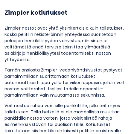
Zimpler kotiutukset
Zimpler nostot ovat yhtä yksinkertaisia kuin talletukset.
Koska pelitilin rekisteröinnin yhteydessä suoritetaan
pelaajan henkilöllisyyden vahvistus, niin sinun ei
välttämättä enää tarvitse toimittaa ylimääräisiä
asiakirjoja henkilöllisyytesi todentamiseksi noston
yhteydessä.
Tämän ansiosta Zimpler-vedonlyöntisivustot pystyvät
parhaimmillaan suorittamaan kotiutukset
automaattisesti jopa yöllä tai viikonloppuisin, jolloin voit
nostaa voittorahat itsellesi todella nopeasti –
parhaimmillaan vain muutamassa sekunnissa.
Voit nostaa rahaa vain sille pankkitilille, jolla teit myös
talletuksen. Tällä hetkellä ei ole mahdollista muuttaa
pankkitiliä nostoa varten, jotta voisit siirtää rahoja
esimerkiksi ystävän tai puolison tilille. Kotiutukset
toimitetaan siis henkilökohtaisesti pelitilin omistavalle