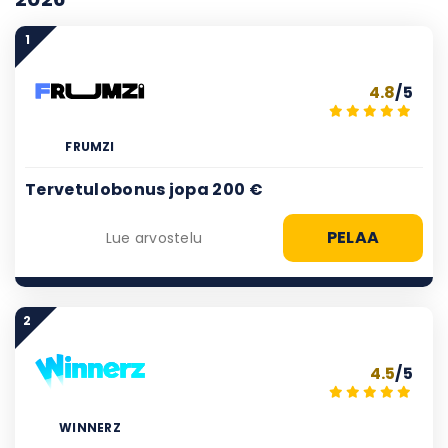
1
4.8
/5
FRUMZI
Tervetulobonus jopa 200 €
PELAA
Lue arvostelu
2
4.5
/5
WINNERZ