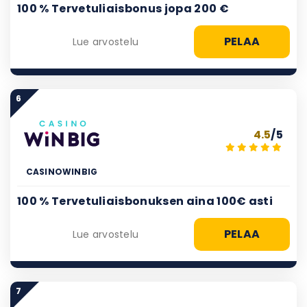
100 % Tervetuliaisbonus jopa 200 €
PELAA
Lue arvostelu
6
4.5
/5
CASINOWINBIG
100 % Tervetuliaisbonuksen aina 100€ asti
PELAA
Lue arvostelu
7