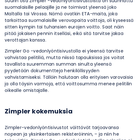
Suurin osa Zimpler -vedonlyöntisivustoista on suunnattu
suomalaisille pelaajille ja ne toimivat yleensä joko
Maltalla tai Virossa. Nämä ovatkin ETA-maita, joka
tarkoittaa suomalaisille verovapaita voittoja, oli kyseessä
sitten kympin tai tuhansien eurojen voitto. Saat näin
pitää jokaisen pennin itselläsi, eikä sitä tarvitse jakaa
verottajan kanssa.
Zimpler Go -vedonlyöntisivustolla ei yleensä tarvitse
vahvistaa pelitiliä, mutta niissä tapauksissa jos voitat
tavallista suuremman summan sinulta yleensä
pyydetään dokumentteja henkilöllisyyden
vahvistamiseksi. Tällöin halutaan olla erityisen varovaisia
ja olla täysin varmoja, että voittosumma menee pelitilin
oikealle omistajalle.
Zimpler kokemuksia
Zimpler-vedonlyöntisivustot väittävät tarjoavansa
nopean ja yksinkertaisen rekisteröinnin, – ja niin he