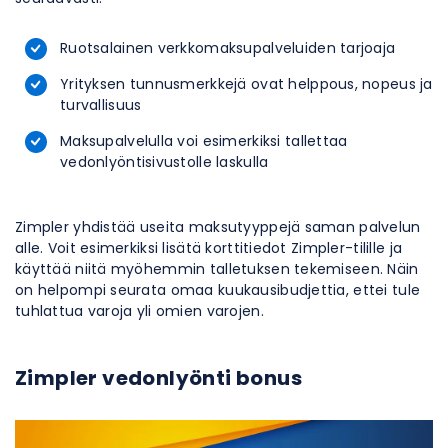
Ruotsalainen verkkomaksupalveluiden tarjoaja
Yrityksen tunnusmerkkejä ovat helppous, nopeus ja
turvallisuus
Maksupalvelulla voi esimerkiksi tallettaa
vedonlyöntisivustolle laskulla
Zimpler yhdistää useita maksutyyppejä saman palvelun
alle. Voit esimerkiksi lisätä korttitiedot Zimpler-tilille ja
käyttää niitä myöhemmin talletuksen tekemiseen. Näin
on helpompi seurata omaa kuukausibudjettia, ettei tule
tuhlattua varoja yli omien varojen.
Zimpler vedonlyönti bonus