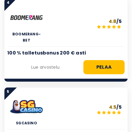
4
4.8
/5
BOOMERANG-
BET
100 % talletusbonus 200 € asti
PELAA
Lue arvostelu
5
4.5
/5
SGCASINO