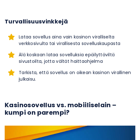
Turvallisuusvinkkejä
Lataa sovellus aina vain kasinon viralliselta
verkkosivulta tai virallisesta sovelluskaupasta
Älä koskaan lataa sovelluksia epäilyttäviltä
sivustoilta, jotta vältät haittaohjelma
Tarkista, että sovellus on oikean kasinon virallinen
julkaisu.
Kasinosovellus vs. mobiiliselain –
kumpi on parempi?