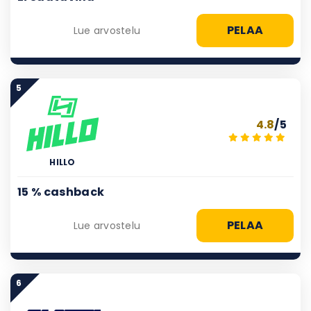
PELAA
Lue arvostelu
5
4.8
/5
HILLO
15 % cashback
PELAA
Lue arvostelu
6