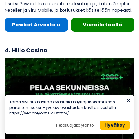
Lisäksi Powbet tukee useita maksutapoja, kuten Zimpler,
Neteller ja Siru Mobile, ja kotiutukset käsitellään nopeasti.
Powbet Arvostelu
Vieraile täällä
4. Hillo Casino
Tämä sivusto käyttää evästeitä käyttäjäkokemuksen
parantamiseksi. Hyväksy evästeiden käyttö sivustolla
https://vedonlyontisivustot.tv/
Hyväksy
Tietosuojakäytäntö