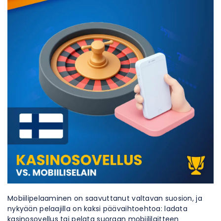
Mobiilipelaaminen on saavuttanut valtavan suosion, ja
nykyään pelaajilla on kaksi päävaihtoehtoa: ladata
kasinosovellus tai pelata suoraan mobiililaitteen