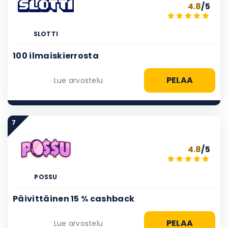
4.8
/5
SLOTTI
100 ilmaiskierrosta
PELAA
Lue arvostelu
7
4.8
/5
POSSU
Päivittäinen 15 % cashback
PELAA
Lue arvostelu