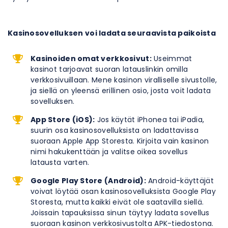
Kasinosovelluksen voi ladata seuraavista paikoista
Kasinoiden omat verkkosivut:
Useimmat
kasinot tarjoavat suoran latauslinkin omilla
verkkosivuillaan. Mene kasinon viralliselle sivustolle,
ja siellä on yleensä erillinen osio, josta voit ladata
sovelluksen.
App Store (iOS):
Jos käytät iPhonea tai iPadia,
suurin osa kasinosovelluksista on ladattavissa
suoraan Apple App Storesta. Kirjoita vain kasinon
nimi hakukenttään ja valitse oikea sovellus
latausta varten.
Google Play Store (Android):
Android-käyttäjät
voivat löytää osan kasinosovelluksista Google Play
Storesta, mutta kaikki eivät ole saatavilla siellä.
Joissain tapauksissa sinun täytyy ladata sovellus
suoraan kasinon verkkosivustolta APK-tiedostona.