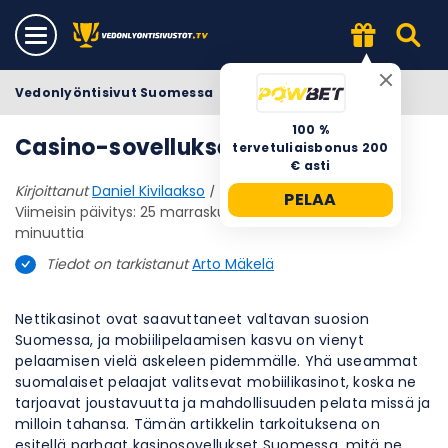
Vedonlyöntisivut Suomessa
»
Casino-sovellukset 2026
100 %
Casino-sovellukset 2026
tervetuliaisbonus 200
€ asti
Kirjoittanut
Daniel Kivilaakso
|
PELAA
Viimeisin päivitys: 25 marraskuun, 2025
⏲️ Lukuaika: 23
minuuttia
Tiedot on tarkistanut
Arto Mäkelä
Nettikasinot ovat saavuttaneet valtavan suosion
Suomessa, ja mobiilipelaamisen kasvu on vienyt
pelaamisen vielä askeleen pidemmälle. Yhä useammat
suomalaiset pelaajat valitsevat mobiilikasinot, koska ne
tarjoavat joustavuutta ja mahdollisuuden pelata missä ja
milloin tahansa. Tämän artikkelin tarkoituksena on
esitellä parhaat kasinosovellukset Suomessa, mitä ne