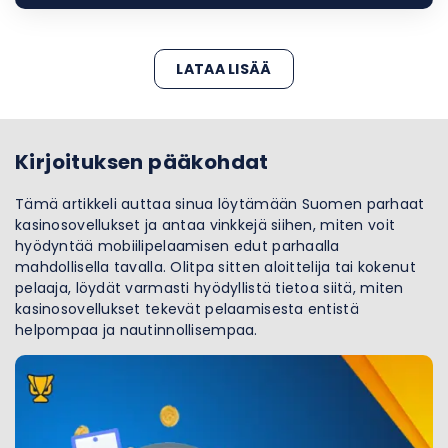
LATAA LISÄÄ
Kirjoituksen pääkohdat
Tämä artikkeli auttaa sinua löytämään Suomen parhaat
kasinosovellukset ja antaa vinkkejä siihen, miten voit
hyödyntää mobiilipelaamisen edut parhaalla
mahdollisella tavalla. Olitpa sitten aloittelija tai kokenut
pelaaja, löydät varmasti hyödyllistä tietoa siitä, miten
kasinosovellukset tekevät pelaamisesta entistä
helpompaa ja nautinnollisempaa.