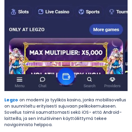
Legzo
on moderni ja tyylikäs kasino, jonka mobiilisovellus
on suunniteltu erityisesti sujuvaan pelikokemukseen.
Sovellus toimii saumattomasti sekä iOS- että Android-
laitteilla, ja sen intuitiivinen käyttöliittymä tekee
navigoinnista helppoa.