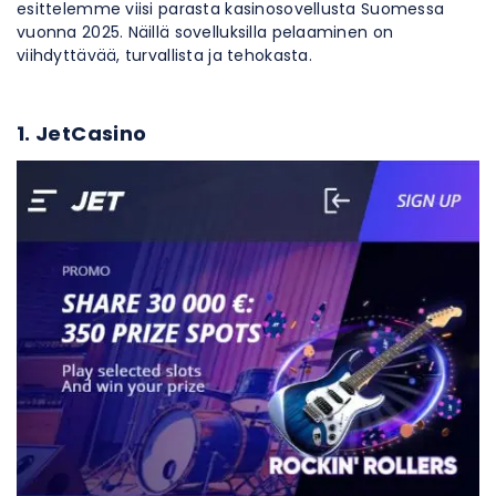
esittelemme viisi parasta kasinosovellusta Suomessa
vuonna 2025. Näillä sovelluksilla pelaaminen on
viihdyttävää, turvallista ja tehokasta.
1. JetCasino