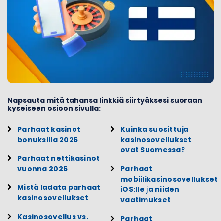
Napsauta mitä tahansa linkkiä siirtyäksesi suoraan
kyseiseen osioon sivulla:
Parhaat kasinot
Kuinka suosittuja
bonuksilla 2026
kasinosovellukset
ovat Suomessa?
Parhaat nettikasinot
vuonna 2026
Parhaat
mobiilikasinosovellukset
Mistä ladata parhaat
iOS:lle ja niiden
kasinosovellukset
vaatimukset
Kasinosovellus vs.
Parhaat