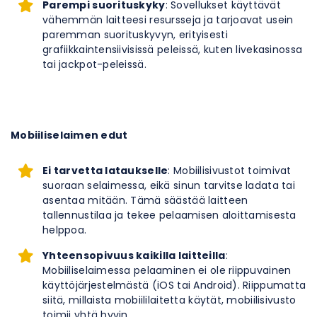
Parempi suorituskyky
: Sovellukset käyttävät
vähemmän laitteesi resursseja ja tarjoavat usein
paremman suorituskyvyn, erityisesti
grafiikkaintensiivisissä peleissä, kuten livekasinossa
tai jackpot-peleissä.
Mobiiliselaimen edut
Ei tarvetta lataukselle
: Mobiilisivustot toimivat
suoraan selaimessa, eikä sinun tarvitse ladata tai
asentaa mitään. Tämä säästää laitteen
tallennustilaa ja tekee pelaamisen aloittamisesta
helppoa.
Yhteensopivuus kaikilla laitteilla
:
Mobiiliselaimessa pelaaminen ei ole riippuvainen
käyttöjärjestelmästä (iOS tai Android). Riippumatta
siitä, millaista mobiililaitetta käytät, mobiilisivusto
toimii yhtä hyvin.