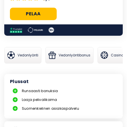
PELAA
Vedonlyönti
Vedonlyöntibonus
Casino
Plussat
Runsaasti bonuksia
Laaja pelivalikoima
Suomenkielinen asiakaspalvelu