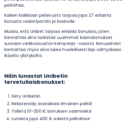
pelirahaa.
Kaiken kaikkiaan pelisivusto tarjoaa jopa 27 erilaista
bonusta vedonlyöntiin ja kasinolle.
Muista, että Unibet tarjoaa erilaisia ​​bonuksia, joten
kannattaa aina tarkistaa uusimmat kasinobonukset
suoraan verkkosivuston kampanja -osiosta. Bonusehdot
kannattaa myös aina lukea huolellisesti läpi välttyäksesi
ikäviltä yllätyksiltä.
Näin lunastat Unibetin
tervetuliaisbonukset:
Siirry Unibetiin
Rekisteröidy avataksesi ilmainen pelitili
Talleta 10–200 € bonuksen saamiseksi
Lunasta jopa 400 € edestä pelirahaa!