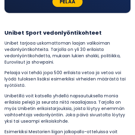
PELAA
Unibet Sport vedonlyöntikohteet
Unibet tarjoaa uskomattoman laajan valikoiman
vedonlyöntikohteita. Tarjolla on yli 30 erilaista
vedonlyöntikohdetta, mukaan lukien shakki, politiikka,
Euroviisut ja showpaini.
Pelaaja voi tehdä jopa 500 erilaista vetoa ja vetoa voi
lyödä tuloksen lisäksi esimerkiksi virheiden määrästä tai
syötöistä.
Unibetillä voit katsella yhdellä napsautuksella monia
erilaisia ​​pelejä ja seurata niitä reaaliajassa. Tarjolla on
myös Unibetin erikoistarjouksia, joista löytyy enemmän
vaihtoehtoja vedonlyöntiin. Joka päivä sivustolta löytyy
yksi tai useampi erikoiskohde.
Esimerkiksi Mestarien liigan jalkapallo-otteluissa voit