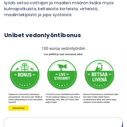
lyödä vetoa voittajan ja maalien määrän lisäksi myös
kulmapotkuista, keltaisista korteista, virheistä,
maalintekijöistä ja jopa syötöistä.
Unibet vedonlyöntibonus