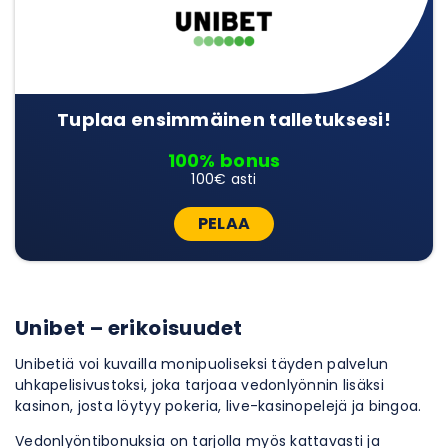
Tuplaa ensimmäinen talletuksesi!
100% bonus
100€ asti
PELAA
Unibet – erikoisuudet
Unibetiä voi kuvailla monipuoliseksi täyden palvelun
uhkapelisivustoksi, joka tarjoaa vedonlyönnin lisäksi
kasinon, josta löytyy pokeria, live-kasinopelejä ja bingoa.
Vedonlyöntibonuksia on tarjolla myös kattavasti ja