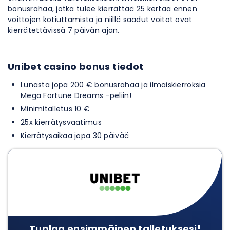
bonusrahaa, jotka tulee kierrättää 25 kertaa ennen
voittojen kotiuttamista ja niillä saadut voitot ovat
kierrätettävissä 7 päivän ajan.
Unibet casino bonus tiedot
Lunasta jopa 200 € bonusrahaa ja ilmaiskierroksia
Mega Fortune Dreams -peliin!
Minimitalletus 10 €
25x kierrätysvaatimus
Kierrätysaikaa jopa 30 päivää
Tuplaa ensimmäinen talletuksesi!