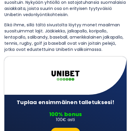
suosituin. Nykyään yhtiöllä on satojatuhansia suomalaisia
asiakkaita, joista suurin osa on erityisen tyytyväisiä
Unibetin vedonlyöntikohteisiin.
Eikä ihme, sillä tältä sivustolta löytyy monet maailman
suosituimmat lajit. Jääkiekko, jalkapallo, koripallo,
lentopallo, salibandy, baseball, amerikkalainen jalkapallo,
tennis, rugby, golf ja baseball ovat vain joitain pelejä,
jotka ovat edustettuina Unibetin valikoimassa.
Tuplaa ensimmäinen talletuksesi!
100% bonus
100€ asti