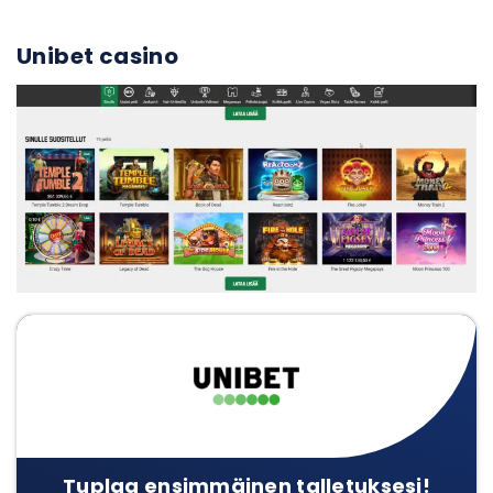
Unibet casino
Tuplaa ensimmäinen talletuksesi!