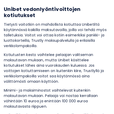
Unibet vedonlyöntivoittojen
kotiutukset
Tietysti voitotkin on mahdollista kotiuttaa Unibetiltä
käytännössä kaikilla maksutavoilla, joilla voi tehdä myös
talletuksia. Voitot voi ottaa kotiin esimerkiksi pankki- ja
luottokorteilla, Trustly maksupalvelulla ja erilaisilla
verkkolompakoilla.
Kotiutusten kesto vaihtelee pelaajan valitseman
maksutavan mukaan, mutta Unibet käsittelee
kotiutukset lähes aina vuorokauden kuluessa. Jos
voittojen kotiuttamiseen on kuitenkin kiire, Trustlyllä ja
verkkolompakoilla voitot saa käytännössä aina
välittömästi omaan käyttöön.
Minimi- ja maksiminostot vaihtelevat kuitenkin
maksutavan mukaan. Pelaaja voi nostaa kerrallaan
vähintään 10 euroa ja enintään 100 000 euroa
maksutavasta riippuen.