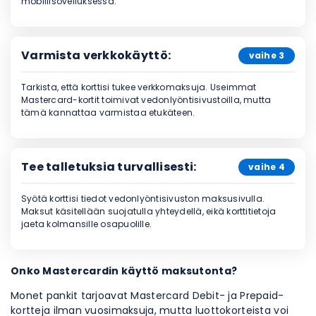
mobiilisovelluksessa.
Varmista verkkokäyttö:
vaihe 3
Tarkista, että korttisi tukee verkkomaksuja. Useimmat
Mastercard-kortit toimivat vedonlyöntisivustoilla, mutta
tämä kannattaa varmistaa etukäteen.
Tee talletuksia turvallisesti:
vaihe 4
Syötä korttisi tiedot vedonlyöntisivuston maksusivulla.
Maksut käsitellään suojatulla yhteydellä, eikä korttitietoja
jaeta kolmansille osapuolille.
Onko Mastercardin käyttö maksutonta?
Monet pankit tarjoavat Mastercard Debit- ja Prepaid-
kortteja ilman vuosimaksuja, mutta luottokorteista voi