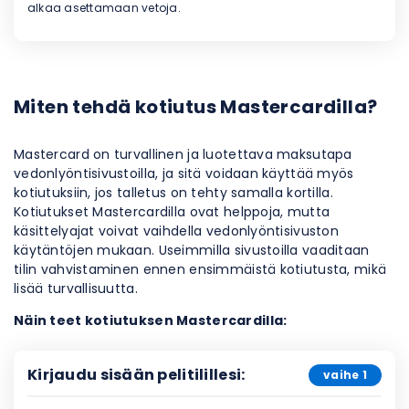
alkaa asettamaan vetoja.
Miten tehdä kotiutus Mastercardilla?
Mastercard on turvallinen ja luotettava maksutapa
vedonlyöntisivustoilla, ja sitä voidaan käyttää myös
kotiutuksiin, jos talletus on tehty samalla kortilla.
Kotiutukset Mastercardilla ovat helppoja, mutta
käsittelyajat voivat vaihdella vedonlyöntisivuston
käytäntöjen mukaan. Useimmilla sivustoilla vaaditaan
tilin vahvistaminen ennen ensimmäistä kotiutusta, mikä
lisää turvallisuutta.
Näin teet kotiutuksen Mastercardilla:
Kirjaudu sisään pelitilillesi:
vaihe 1