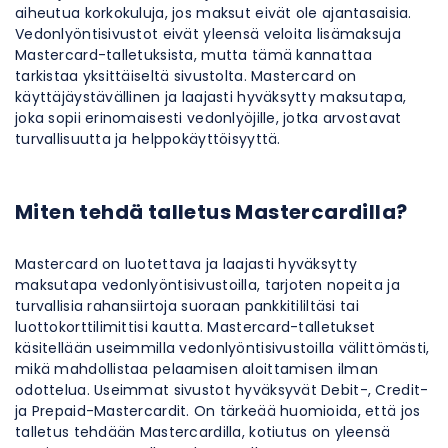
aiheutua korkokuluja, jos maksut eivät ole ajantasaisia.
Vedonlyöntisivustot eivät yleensä veloita lisämaksuja
Mastercard-talletuksista, mutta tämä kannattaa
tarkistaa yksittäiseltä sivustolta. Mastercard on
käyttäjäystävällinen ja laajasti hyväksytty maksutapa,
joka sopii erinomaisesti vedonlyöjille, jotka arvostavat
turvallisuutta ja helppokäyttöisyyttä.
Miten tehdä talletus Mastercardilla?
Mastercard on luotettava ja laajasti hyväksytty
maksutapa vedonlyöntisivustoilla, tarjoten nopeita ja
turvallisia rahansiirtoja suoraan pankkitililtäsi tai
luottokorttilimittisi kautta. Mastercard-talletukset
käsitellään useimmilla vedonlyöntisivustoilla välittömästi,
mikä mahdollistaa pelaamisen aloittamisen ilman
odottelua. Useimmat sivustot hyväksyvät Debit-, Credit-
ja Prepaid-Mastercardit. On tärkeää huomioida, että jos
talletus tehdään Mastercardilla, kotiutus on yleensä