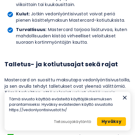
viikoittain tai kuukausittain.
Kulut:
Jotkin vedonlyöntisivustot voivat periä
pienen käsittelymaksun Mastercard-kotiutuksista.
Turvallisuus:
Mastercard tarjoaa lisäturvaa, kuten
mahdollisuuden kiistää virheelliset veloitukset
suoraan kortinmyöntäjän kautta.
Talletus- ja kotiutusajat sekä rajat
Mastercard on suosittu maksutapa vedonlyöntisivustoilla,
ja sen avulla tehdyt talletukset ovat yleensä välittömiä.
Tämä tarkoittaa, että pelaajat voivat siirtää varoja
pelitililleen hetkessä ja aloittaa vedonlyönnin ilman
Tämä sivusto käyttää evästeitä käyttäjäkokemuksen
parantamiseksi. Hyväksy evästeiden käyttö sivustolla
odottelua. Kotiutuksissa käsittelyaika on pidempi, ja
https://vedonlyontisivustot.tv/
rahojen siirtyminen pankkitilille voi kestää 1–5 arkipäivää.
Hyväksy
Tietosuojakäytäntö
Talletusrajat: