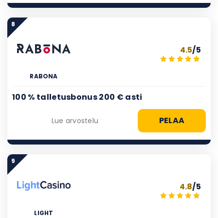
8
4.5
/5
RABONA
100 % talletusbonus 200 € asti
PELAA
Lue arvostelu
9
4.8
/5
LIGHT