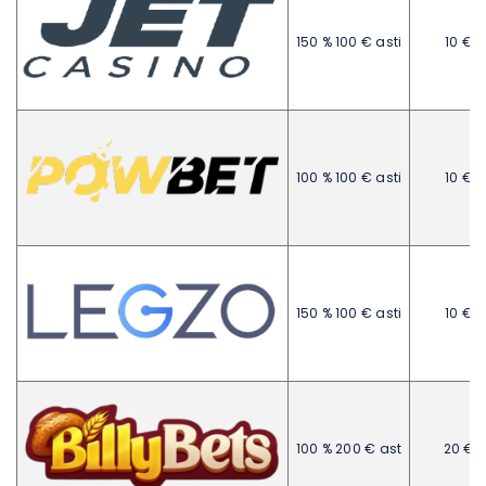
150 % 100 € asti
10 €
100 % 100 € asti
10 €
150 % 100 € asti
10 €
100 % 200 € ast
20 €