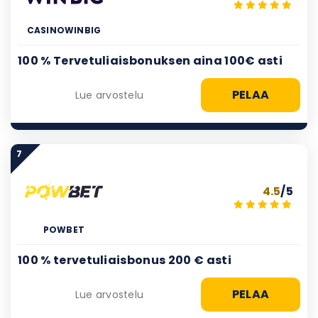
CASINOWINBIG
100 % Tervetuliaisbonuksen aina 100€ asti
PELAA
Lue arvostelu
7
4.5
/5
POWBET
100 % tervetuliaisbonus 200 € asti
PELAA
Lue arvostelu