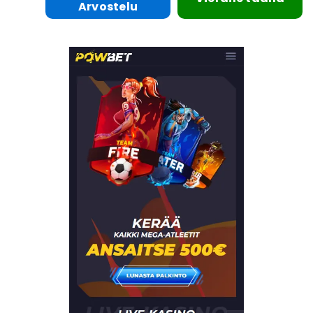
Arvostelu