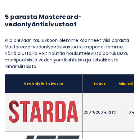
5 parasta Mastercard-
vedonlyöntisivustoat
Alla olevaan taulukkoon olemme koonneet viisi parasta
Mastercard-vedonlyöntisivustoa kumppaneiltamme.
Näillä alustoilla voit nauttia houkuttelevista bonuksista,
monipuolisista vedonlyöntikohteista ja tehokkaista
rahansiirroista.
Vedonlyöntisivusto
Bonus
Min. talle
200 % 200 € asti
10 €