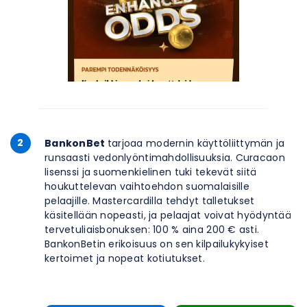
2
BankonBet
tarjoaa modernin käyttöliittymän ja
runsaasti vedonlyöntimahdollisuuksia. Curacaon
lisenssi ja suomenkielinen tuki tekevät siitä
houkuttelevan vaihtoehdon suomalaisille
pelaajille. Mastercardilla tehdyt talletukset
käsitellään nopeasti, ja pelaajat voivat hyödyntää
tervetuliaisbonuksen: 100 % aina 200 € asti.
BankonBetin erikoisuus on sen kilpailukykyiset
kertoimet ja nopeat kotiutukset.