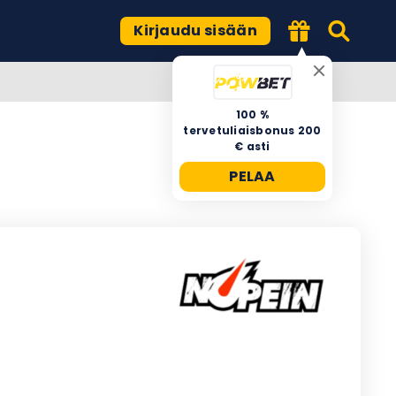
Kirjaudu sisään
100 %
tervetuliaisbonus 200
€ asti
PELAA