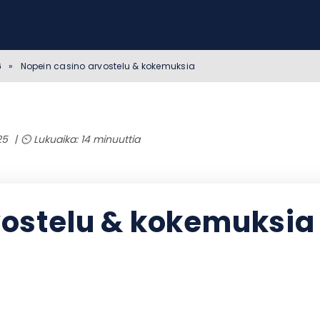
6
»
Nopein casino arvostelu & kokemuksia
25
⏲️ Lukuaika: 14 minuuttia
vostelu & kokemuksia