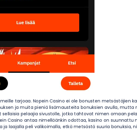
meille tarjoaa. Nopein Casino ei ole bonusten metsästäjien ka
onuksen ja muita pieniä lisämausteita bonuksien avulla, mutta
ellaisia pelaajia sivustolle, jotka tahtovat nimen omaan pela
opein Casino antaa nimelläänkin odottaa, kasino on suunnattu 
la ja laajalla peli valikoimalla, etkä metsästä suuria bonuksia, 