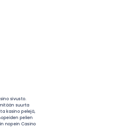
sino sivusto.
 mitään suurta
ta kasino pelejä,
nopeiden pelien
niin nopein Casino