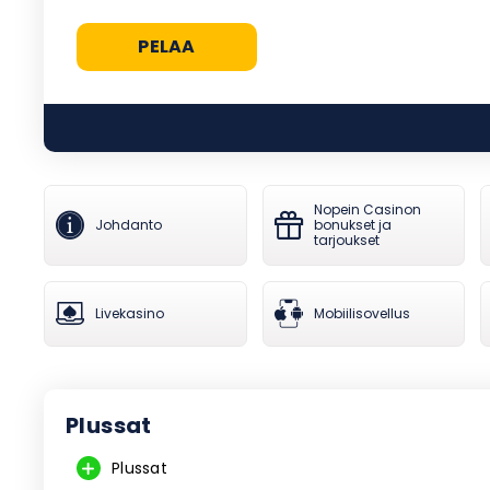
PELAA
Nopein Casinon
Johdanto
bonukset ja
tarjoukset
Livekasino
Mobiilisovellus
Plussat
Plussat