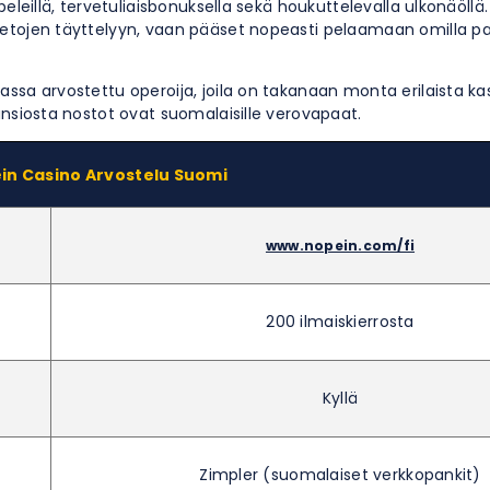
peleillä, tervetuliaisbonuksella sekä houkuttelevalla ulkonäöllä
ietojen täyttelyyn, vaan pääset nopeasti pelaamaan omilla pan
ssa arvostettu operoija, joila on takanaan monta erilaista ka
nsiosta nostot ovat suomalaisille verovapaat.
in Casino Arvostelu Suomi
www.nopein.com/fi
200 ilmaiskierrosta
Kyllä
Zimpler (suomalaiset verkkopankit)