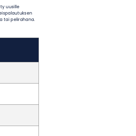
ty uusille
teispalautuksen
a tai pelirahana.