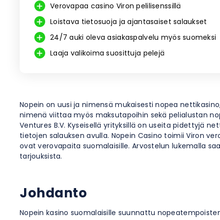
Verovapaa casino Viron pelilisenssillä
Loistava tietosuoja ja ajantasaiset salaukset
24/7 auki oleva asiakaspalvelu myös suomeksi
Laaja valikoima suosittuja pelejä
Nopein on uusi ja nimensä mukaisesti nopea nettikasino,
nimenä viittaa myös maksutapoihin sekä pelialustan n
Ventures B.V. Kyseisellä yrityksillä on useita pidettyjä 
tietojen salauksen avulla. Nopein Casino toimii Viron vero
ovat verovapaita suomalaisille. Arvostelun lukemalla sa
tarjouksista.
Johdanto
Nopein kasino suomalaisille suunnattu nopeatempoisten p