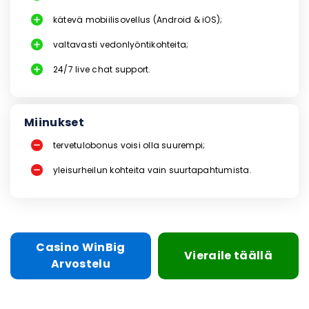
kätevä mobiilisovellus (Android & iOS);
valtavasti vedonlyöntikohteita;
24/7 live chat support.
Miinukset
tervetulobonus voisi olla suurempi;
yleisurheilun kohteita vain suurtapahtumista.
Casino WinBig
Vieraile täällä
Arvostelu