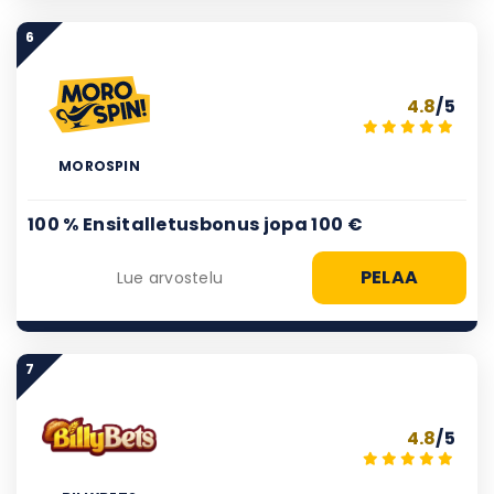
6
4.8
/5
MOROSPIN
100 % Ensitalletusbonus jopa 100 €
PELAA
Lue arvostelu
7
4.8
/5