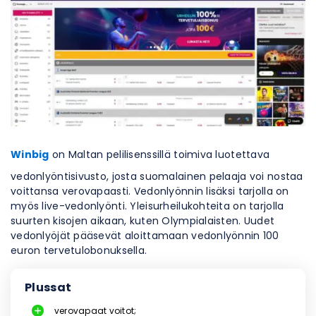
Winbig
on Maltan pelilisenssillä toimiva luotettava
vedonlyöntisivusto, josta suomalainen pelaaja voi nostaa
voittansa verovapaasti. Vedonlyönnin lisäksi tarjolla on
myös live-vedonlyönti. Yleisurheilukohteita on tarjolla
suurten kisojen aikaan, kuten Olympialaisten. Uudet
vedonlyöjät pääsevät aloittamaan vedonlyönnin 100
euron tervetulobonuksella.
Plussat
verovapaat voitot;