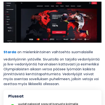
Starda
on mielenkiintoinen vaihtoehto suomalaisille
vedonlyönnin ystäville. Sivustolla on tarjolla vedonlyöntiä
ja live-vedonlyöntiä harvinaisen kattavasti ja esimerkiksi
Olympialaisten aikaan vetoa pääsee lyömään kaikista
jännittävistä kenttätapahtumista. Vedonlyöjät voivat
myös asentaa sovelluksen puhelimeen, jolloin vetoja voi
asettaa myös liikkeellä ollessaan.
Plussat
uudet pelaajat saavat bonusta kolmelle