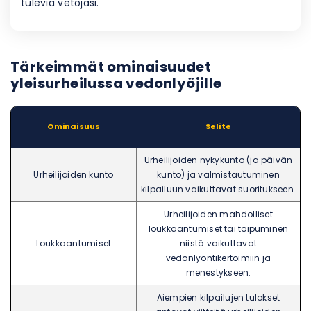
tulevia vetojasi.
Tärkeimmät ominaisuudet
yleisurheilussa vedonlyöjille
Ominaisuus
Selite
Urheilijoiden nykykunto (ja päivän
Urheilijoiden kunto
kunto) ja valmistautuminen
kilpailuun vaikuttavat suoritukseen.
Urheilijoiden mahdolliset
loukkaantumiset tai toipuminen
Loukkaantumiset
niistä vaikuttavat
vedonlyöntikertoimiin ja
menestykseen.
Aiempien kilpailujen tulokset