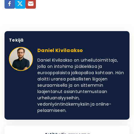
Tekijä
Daniel Kivilaakso
Daniel Kivilaakso on urheilutoimittaja,
jolla on intohimo jääkiekkoa ja
eurooppalaista jalkapalloa kohtaan. Hän
aloitti uransa paikallisten liigojen
seuraamisella ja on sittemmin
laajentanut asiantuntemustaan
urheiluanalyyseihin,
vedonlyöntinäkemyksiin ja online-
pelaamiseen.