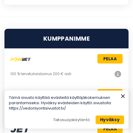
KUMPPANIMME
PELAA
100 % tervetuliaisbonus 200 € asti
PELAA
Tämä sivusto käyttää evästeitä käyttäjäkokemuksen
parantamiseksi. Hyväksy evästeiden käyttö sivustolla
https://vedonlyontisivustot.tv/
100 % bonus 600 € saakka
Hyväksy
Tietosuojakäytäntö
PELAA