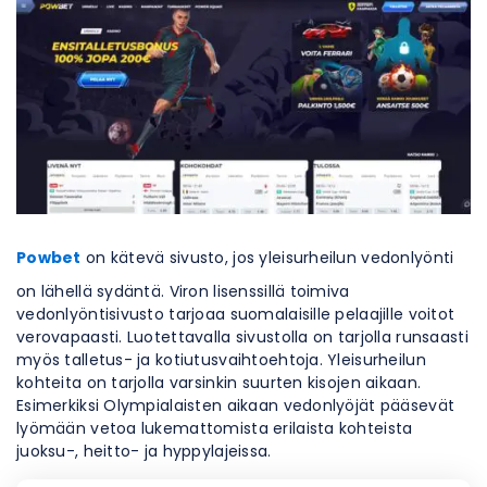
Powbet
on kätevä sivusto, jos yleisurheilun vedonlyönti
on lähellä sydäntä. Viron lisenssillä toimiva
vedonlyöntisivusto tarjoaa suomalaisille pelaajille voitot
verovapaasti. Luotettavalla sivustolla on tarjolla runsaasti
myös talletus- ja kotiutusvaihtoehtoja. Yleisurheilun
kohteita on tarjolla varsinkin suurten kisojen aikaan.
Esimerkiksi Olympialaisten aikaan vedonlyöjät pääsevät
lyömään vetoa lukemattomista erilaista kohteista
juoksu-, heitto- ja hyppylajeissa.