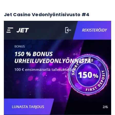
Jet Casino Vedonlyöntisivusto #4