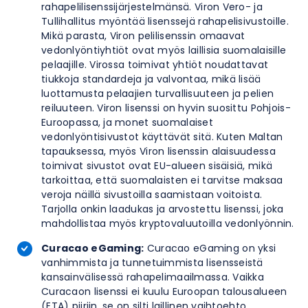
rahapelilisenssijärjestelmänsä. Viron Vero- ja
Tullihallitus myöntää lisenssejä rahapelisivustoille.
Mikä parasta, Viron pelilisenssin omaavat
vedonlyöntiyhtiöt ovat myös laillisia suomalaisille
pelaajille. Virossa toimivat yhtiöt noudattavat
tiukkoja standardeja ja valvontaa, mikä lisää
luottamusta pelaajien turvallisuuteen ja pelien
reiluuteen. Viron lisenssi on hyvin suosittu Pohjois-
Euroopassa, ja monet suomalaiset
vedonlyöntisivustot käyttävät sitä. Kuten Maltan
tapauksessa, myös Viron lisenssin alaisuudessa
toimivat sivustot ovat EU-alueen sisäisiä, mikä
tarkoittaa, että suomalaisten ei tarvitse maksaa
veroja näillä sivustoilla saamistaan voitoista.
Tarjolla onkin laadukas ja arvostettu lisenssi, joka
mahdollistaa myös kryptovaluutoilla vedonlyönnin.
Curacao eGaming:
Curacao eGaming on yksi
vanhimmista ja tunnetuimmista lisensseistä
kansainvälisessä rahapelimaailmassa. Vaikka
Curacaon lisenssi ei kuulu Euroopan talousalueen
(ETA) piiriin, se on silti laillinen vaihtoehto