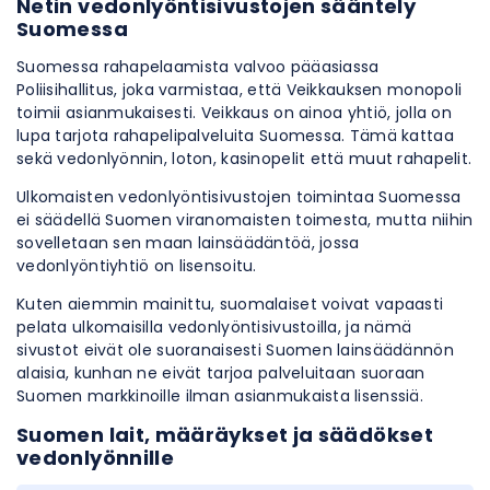
Netin vedonlyöntisivustojen sääntely
Suomessa
Suomessa rahapelaamista valvoo pääasiassa
Poliisihallitus, joka varmistaa, että Veikkauksen monopoli
toimii asianmukaisesti. Veikkaus on ainoa yhtiö, jolla on
lupa tarjota rahapelipalveluita Suomessa. Tämä kattaa
sekä vedonlyönnin, loton, kasinopelit että muut rahapelit.
Ulkomaisten vedonlyöntisivustojen toimintaa Suomessa
ei säädellä Suomen viranomaisten toimesta, mutta niihin
sovelletaan sen maan lainsäädäntöä, jossa
vedonlyöntiyhtiö on lisensoitu.
Kuten aiemmin mainittu, suomalaiset voivat vapaasti
pelata ulkomaisilla vedonlyöntisivustoilla, ja nämä
sivustot eivät ole suoranaisesti Suomen lainsäädännön
alaisia, kunhan ne eivät tarjoa palveluitaan suoraan
Suomen markkinoille ilman asianmukaista lisenssiä.
Suomen lait, määräykset ja säädökset
vedonlyönnille