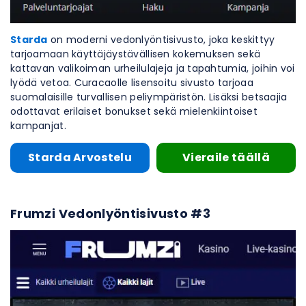
Starda
on moderni vedonlyöntisivusto, joka keskittyy
tarjoamaan käyttäjäystävällisen kokemuksen sekä
kattavan valikoiman urheilulajeja ja tapahtumia, joihin voi
lyödä vetoa. Curacaolle lisensoitu sivusto tarjoaa
suomalaisille turvallisen peliympäristön. Lisäksi betsaajia
odottavat erilaiset bonukset sekä mielenkiintoiset
kampanjat.
Starda Arvostelu
Vieraile täällä
Frumzi Vedonlyöntisivusto #3