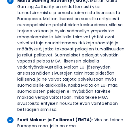
Malta Gaming Authority (MGA):
Maltan Malta
Gaming Authority on ehdottomasti yksi
tunnetuimmista ja arvostetuimmista lisensseistä
Euroopassa. Maltan lisenssi on suosittu erityisesti
eurooppalaisten peliyhtiöiden keskuudessa, sillä se
tarjoaa vakaan ja hyvin säännellyn ympäristön
rahapelaamiselle. Maltalla toimivat yhtiöt ovat
velvoitettuja noudattamaan tiukkoja sääntöjä ja
määräyksiä, jotka takaavat pelaajien turvallisuuden
ja reilut pelitavat. Suomalaiset pelaajat voivatkin
vapaasti pelata MGA -lisenssin alaisella
vedonlyöntisivustoilla. Maltan EU-jäsenyyden
ansiosta näiden sivustojen toimintaa pidetään
laillisena, ja ne voivat tarjota palveluitaan myös
suomalaisille asiakkaille. Koska Malta on EU-maa,
suomalaisten pelaajien ei myöskään tarvitse
maksaa veroja voitostaan, mikä tekee MGA
sivustoista erityisen houkuttelevan vaihtoehdon
betsaajien silmissä.
Eesti Maksu- ja Tolliamet (EMTA):
Viro on toinen
Euroopan maa, jolla on oma