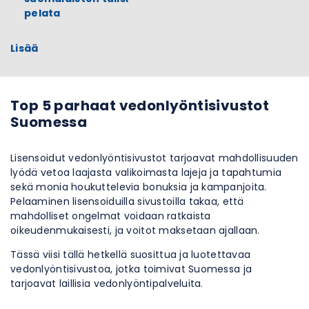
pelata
Lisää
Top 5 parhaat vedonlyöntisivustot
Suomessa
Lisensoidut vedonlyöntisivustot tarjoavat mahdollisuuden
lyödä vetoa laajasta valikoimasta lajeja ja tapahtumia
sekä monia houkuttelevia bonuksia ja kampanjoita.
Pelaaminen lisensoiduilla sivustoilla takaa, että
mahdolliset ongelmat voidaan ratkaista
oikeudenmukaisesti, ja voitot maksetaan ajallaan.
Tässä viisi tällä hetkellä suosittua ja luotettavaa
vedonlyöntisivustoa, jotka toimivat Suomessa ja
tarjoavat laillisia vedonlyöntipalveluita.