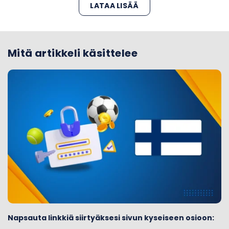
LATAA LISÄÄ
Mitä artikkeli käsittelee
Napsauta linkkiä siirtyäksesi sivun kyseiseen osioon: