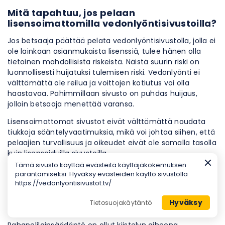
Mitä tapahtuu, jos pelaan
lisensoimattomilla vedonlyöntisivustoilla?
Jos betsaaja päättää pelata vedonlyöntisivustolla, jolla ei
ole lainkaan asianmukaista lisenssiä, tulee hänen olla
tietoinen mahdollisista riskeistä. Näistä suurin riski on
luonnollisesti huijatuksi tulemisen riski. Vedonlyönti ei
välttämättä ole reilua ja voittojen kotiutus voi olla
haastavaa. Pahimmillaan sivusto on puhdas huijaus,
jolloin betsaaja menettää varansa.
Lisensoimattomat sivustot eivät välttämättä noudata
tiukkoja sääntelyvaatimuksia, mikä voi johtaa siihen, että
pelaajien turvallisuus ja oikeudet eivät ole samalla tasolla
kuin lisensoiduilla sivustoilla.
Tämä sivusto käyttää evästeitä käyttäjäkokemuksen
parantamiseksi. Hyväksy evästeiden käyttö sivustolla
https://vedonlyontisivustot.tv/
Viimeaikaiset tai tulevat muutokset
rahapelilainsäädännössä
Hyväksy
Tietosuojakäytäntö