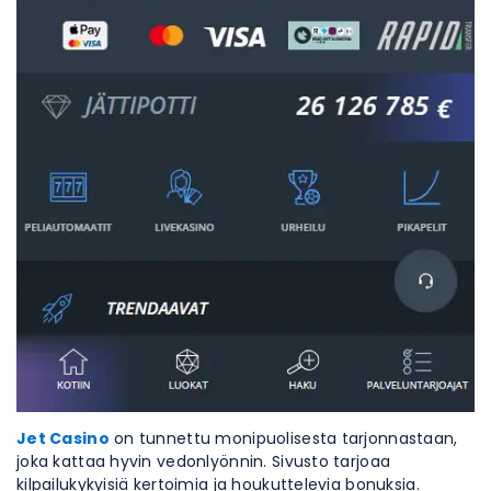
Jet Casino
on tunnettu monipuolisesta tarjonnastaan,
joka kattaa hyvin vedonlyönnin. Sivusto tarjoaa
kilpailukykyisiä kertoimia ja houkuttelevia bonuksia.