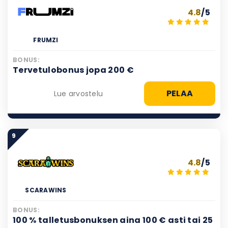
4.8
/5
FRUMZI
BONUS:
Tervetulobonus jopa 200 €
PELAA
Lue arvostelu
9
4.8
/5
SCARAWINS
BONUS:
100 % talletusbonuksen aina 100 € asti tai 25