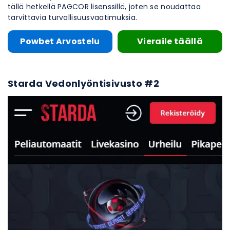
tällä hetkellä PAGCOR lisenssillä, joten se noudattaa
tarvittavia turvallisuusvaatimuksia.
Powbet Arvostelu
Vieraile täällä
Starda Vedonlyöntisivusto #2