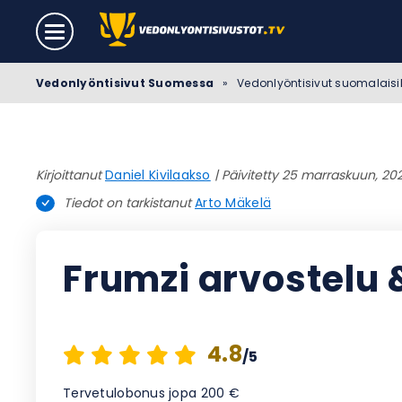
Vedonlyöntisivut Suomessa
»
Vedonlyöntisivut suomalaisil
Kirjoittanut
Daniel Kivilaakso
|
Päivitetty 25 marraskuun, 20
Tiedot on tarkistanut
Arto Mäkelä
Frumzi arvostelu
4.8
/5
Tervetulobonus jopa 200 €