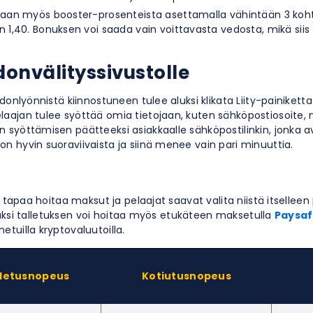
imaan myös booster-prosenteista asettamalla vähintään 3 ko
1,40. Bonuksen voi saada vain voittavasta vedosta, mikä siis t
onvälityssivustolle
onlyönnistä kiinnostuneen tulee aluksi klikata Liity-painiketta 
aajan tulee syöttää omia tietojaan, kuten sähköpostiosoite, n
syöttämisen päätteeksi asiakkaalle sähköpostilinkin, jonka av
n hyvin suoraviivaista ja siinä menee vain pari minuuttia.
a tapaa hoitaa maksut ja pelaajat saavat valita niistä itselleen
lisäksi talletuksen voi hoitaa myös etukäteen maksetulla
Paysaf
tuilla kryptovaluutoilla.
lletusnopeus
Kotiutusnopeus