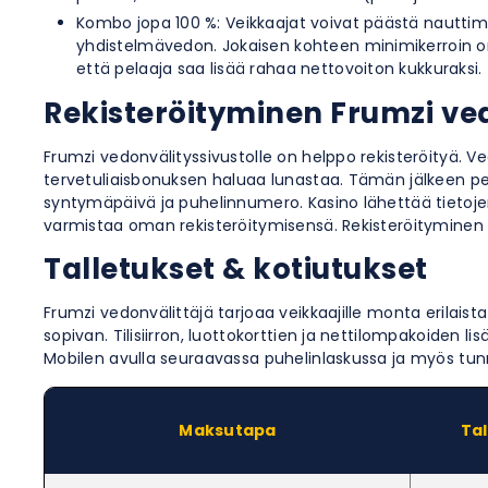
Kombo jopa 100 %: Veikkaajat voivat päästä nautt
yhdistelmävedon. Jokaisen kohteen minimikerroin on 
että pelaaja saa lisää rahaa nettovoiton kukkuraksi.
Rekisteröityminen Frumzi ved
Frumzi vedonvälityssivustolle on helppo rekisteröityä. Ved
tervetuliaisbonuksen haluaa lunastaa. Tämän jälkeen pel
syntymäpäivä ja puhelinnumero. Kasino lähettää tietojen 
varmistaa oman rekisteröitymisensä. Rekisteröityminen o
Talletukset & kotiutukset
Frumzi vedonvälittäjä tarjoaa veikkaajille monta erilaist
sopivan. Tilisiirron, luottokorttien ja nettilompakoiden 
Mobilen avulla seuraavassa puhelinlaskussa ja myös tunne
Maksutapa
Ta