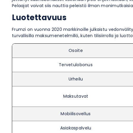
Pelaajat voivat siis nauttia peleistä ilman monimutkaisi
Luotettavuus
Frumzi on vuonna 2020 markkinoille julkaistu vedonvälityss
turvallisilla maksumenetelmillä, kuten tilisiirrolla ja luo
Osoite
Tervetulobonus
Urheilu
Maksutavat
Mobiilisovellus
Asiakaspalvelu