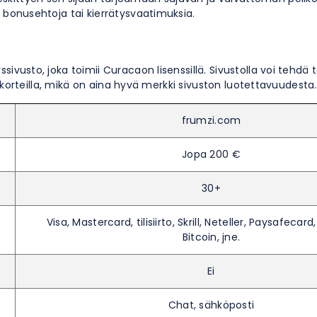
a bonusehtoja tai kierrätysvaatimuksia.
ivusto, joka toimii Curacaon lisenssillä. Sivustolla voi tehdä t
ttokorteilla, mikä on aina hyvä merkki sivuston luotettavuudesta.
frumzi.com
Jopa 200 €
30+
Visa, Mastercard, tilisiirto, Skrill, Neteller, Paysafecard
Bitcoin, jne.
Ei
Chat, sähköposti