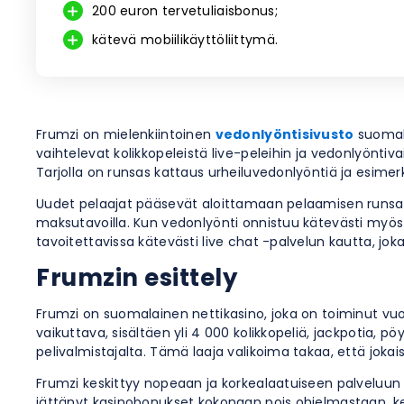
200 euron tervetuliaisbonus;
kätevä mobiilikäyttöliittymä.
Frumzi on mielenkiintoinen
vedonlyöntisivusto
suomala
vaihtelevat kolikkopeleistä live-peleihin ja vedonlyöntiva
Tarjolla on runsas kattaus urheiluvedonlyöntiä ja esimerki
Uudet pelaajat pääsevät aloittamaan pelaamisen runsaalla
maksutavoilla. Kun vedonlyönti onnistuu kätevästi myös mo
tavoitettavissa kätevästi live chat -palvelun kautta, joka
Frumzin esittely
Frumzi on suomalainen nettikasino, joka on toiminut vu
vaikuttava, sisältäen yli 4 000 kolikkopeliä, jackpotia, p
pelivalmistajalta. Tämä laaja valikoima takaa, että jokaise
Frumzi keskittyy nopeaan ja korkealaatuiseen palveluu
jättänyt kasinobonukset kokonaan pois ohjelmastaan, k