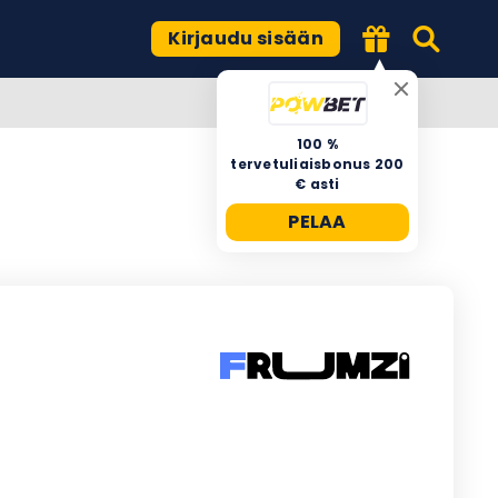
Kirjaudu sisään
100 %
tervetuliaisbonus 200
€ asti
PELAA