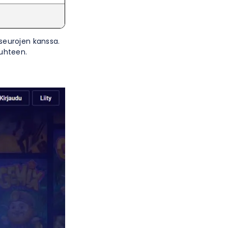
useurojen kanssa.
suhteen.