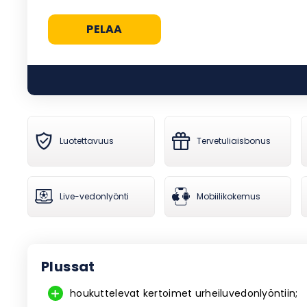
PELAA
Luotettavuus
Tervetuliaisbonus
Live-vedonlyönti
Mobiilikokemus
Plussat
houkuttelevat kertoimet urheiluvedonlyöntiin;