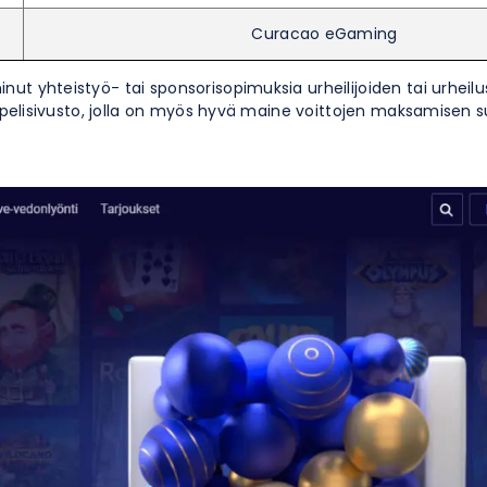
Curacao eGaming
ut yhteistyö- tai sponsorisopimuksia urheilijoiden tai urheil
en pelisivusto, jolla on myös hyvä maine voittojen maksamisen 