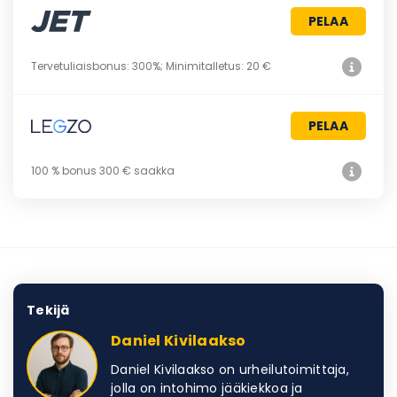
PELAA
Tervetuliaisbonus: 300%; Minimitalletus: 20 €
PELAA
100 % bonus 300 € saakka
Tekijä
Daniel Kivilaakso
Daniel Kivilaakso on urheilutoimittaja,
jolla on intohimo jääkiekkoa ja