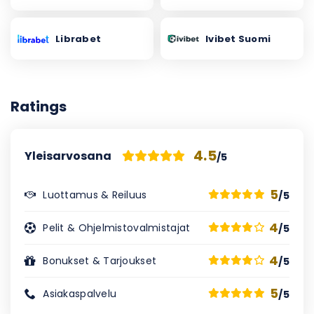
Librabet
Ivibet Suomi
Ratings
4.5
Yleisarvosana
/5
5
Luottamus & Reiluus
/5
4
Pelit & Ohjelmistovalmistajat
/5
4
Bonukset & Tarjoukset
/5
5
Asiakaspalvelu
/5