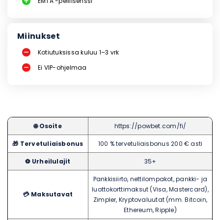
EMTA -pelilisenssi
Miinukset
Kotiutuksissa kuluu 1–3 vrk
Ei VIP-ohjelmaa
🌐 Osoite
https://powbet.com/fi/
🎁 Tervetuliaisbonus
100 % tervetuliaisbonus 200 € asti
⚽ Urheilulajit
35+
Pankkisiirto, nettilompakot, pankki- ja
luottokorttimaksut (Visa, Mastercard),
💳 Maksutavat
Zimpler, Kryptovaluutat (mm. Bitcoin,
Ethereum, Ripple)