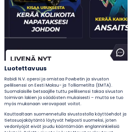
Luotettavuus
Rabidi N.V. operoi ja omistaa Powbetin ja sivuston
pelilisenssi on Eesti Maksu- ja Tolliametilta (EMTA).
Suomalaisille betsaajille tuttu pelilisenssi takaa sivuston
toimivan lakien ja säädösten mukaisesti – mutta se tuo
myös mukanaan verovapaat voitot.
Kauttaaltaan suomennetulla sivustostolla käyttöehdot ja
tietosuojakäytäntö löytyvät helposti suomeksi, joten
vedonlyöjät eivät joudu kääntämään englanninkielisiä