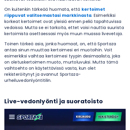
On kuitenkin tärkeää huomata, että
kertoimet
riippuvat valitsemastasi markkinasta
. Esimerkiksi
korkeat kertoimet ovat yleisiä ennen peliä tapahtuvissa
vedoissa. Mutta se ei tarkoita, ettet voisi nauttia suurista
kertoimista asettaessasi myös ​​muun muassa livevetoja.
Toinen tärkeä asia, jonka huomaat, on, että Sportaza
antaa sinun muuttaa kertoimesi eri muotoihin. Voit
esimerkiksi vaihtaa kertoimesi tyypin desimaalista, joka
on oletuskertoimen muoto, murtoluvuksi. Mutta tämä
vaihtoehto on käytettävissä vasta, kun olet
rekisteröitynyt ja avannut Sportaza-
urheiluvedonlyöntitilin.
Live-vedonlyönti ja suoratoisto