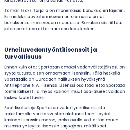
lunastettavissa ”oma Bonus”-osiosta.
Tämän lisäksi tarjolla on monenlaisia bonuksia eri lajeihin.
Esimerkiksi pöytätennikseen on olemassa omat
bonuksensa ilmaisvedon muodossa. Bonuksia siis riittää,
joten pelattava ei tosiaankaan lopu kesken.
Urheiluvedonlyöntilisenssit ja
turvallisuus
Ennen kuin otat Sportazan omaksi vedonvälittäjäksesi, on
syytä tutustua sen omaamaan lisenssiin. Tällä hetkellä
Sportazalla on Curacaon hallituksen hyväksymä
Antillephone N.V. -lisenssi. Lisenssi osoittaa, että Sportaza
toimii laillisesti ja myös kasinon muut osa-alueet voidaan
laskea luotettaviksi.
Saat lisätietoja Sportazan vedonlyöntilisenssistä
tarkistamalla verkkosivuston alatunnisteen. Löydät
kasinon lisenssinumeron, jonka avulla voit ottaa muun
muassa yhteyttä lisenssin tarjoajaan, mikäli koet