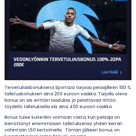
Tervetuliaisbonuksena Sportaza tarjoaa pelaajilleen 100 %
talletusbonuksen aina 200 euroon saakka. Tarjolla oleva
bonus on siis erittäin laadukas ja pelattavaa riittää
täydellä talletuksella siis aina 400 euroon saakka.
Bonus tulee kuitenkin voimaan vasta, kun pelaaja on
kierrättänyt ensimmäisen talletuksensa yhden kerran
vähintään 1,50 kertoimella. Tämän jälkeen bonus on