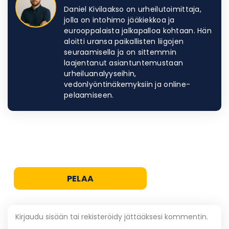
Daniel Kivilaakso on urheilutoimittaja,
jolla on intohimo jääkiekkoa ja
eurooppalaista jalkapalloa kohtaan. Hän
aloitti uransa paikallisten liigojen
seuraamisella ja on sittemmin
laajentanut asiantuntemustaan
urheiluanalyyseihin,
vedonlyöntinäkemyksiin ja online-
pelaamiseen.
PELAA
Kirjaudu sisään tai rekisteröidy jättääksesi kommentin.