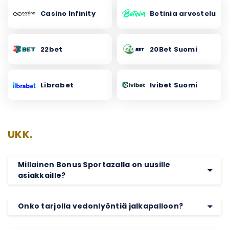
Casino Infinity
Betinia arvostelu
22bet
20Bet Suomi
Librabet
Ivibet Suomi
UKK.
Millainen Bonus Sportazalla on uusille
asiakkaille?
Onko tarjolla vedonlyöntiä jalkapalloon?