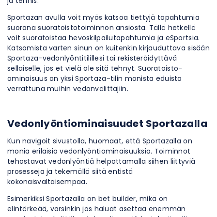
ja tennis.
Sportazan avulla voit myös katsoa tiettyjä tapahtumia
suorana suoratoistotoiminnon ansiosta. Tällä hetkellä
voit suoratoistaa hevoskilpailutapahtumia ja eSportsia.
Katsomista varten sinun on kuitenkin kirjauduttava sisään
Sportaza-vedonlyöntitilillesi tai rekisteröidyttävä
sellaiselle, jos et vielä ole sitä tehnyt. Suoratoisto-
ominaisuus on yksi Sportaza-tilin monista eduista
verrattuna muihin vedonvälittäjiin.
Vedonlyöntiominaisuudet Sportazalla
Kun navigoit sivustolla, huomaat, että Sportazalla on
monia erilaisia ​​vedonlyöntiominaisuuksia. Toiminnot
tehostavat vedonlyöntiä helpottamalla siihen liittyviä
prosesseja ja tekemällä siitä entistä
kokonaisvaltaisempaa.
Esimerkiksi Sportazalla on bet builder, mikä on
elintärkeää, varsinkin jos haluat asettaa enemmän