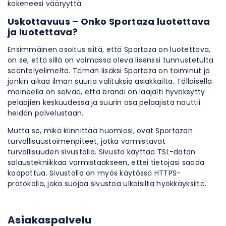
kokeneesi vääryyttä.
Uskottavuus – Onko Sportaza luotettava
ja luotettava?
Ensimmäinen osoitus siitä, että Sportaza on luotettava,
on se, että sillä on voimassa oleva lisenssi tunnustetulta
sääntelyelimeltä. Tämän lisäksi Sportaza on toiminut jo
jonkin aikaa ilman suuria valituksia asiakkailta. Tällaisella
maineella on selvää, että brändi on laajalti hyväksytty
pelaajien keskuudessa ja suurin osa pelaajista nauttii
heidän palvelustaan.
Mutta se, mikä kiinnittää huomiosi, ovat Sportazan
turvallisuustoimenpiteet, jotka varmistavat
turvallisuuden sivustolla. Sivusto käyttää TSL-datan
salaustekniikkaa varmistaakseen, ettei tietojasi saada
kaapattua. Sivustolla on myös käytössä HTTPS-
protokolla, joka suojaa sivustoa ulkoisilta hyökkäyksiltä.
Asiakaspalvelu