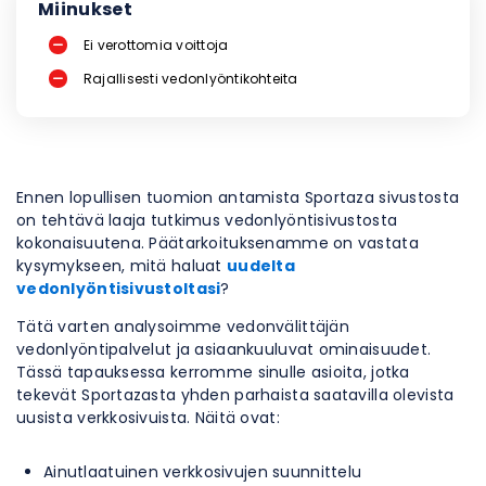
Miinukset
Ei verottomia voittoja
Rajallisesti vedonlyöntikohteita
Ennen lopullisen tuomion antamista Sportaza sivustosta
on tehtävä laaja tutkimus vedonlyöntisivustosta
kokonaisuutena. Päätarkoituksenamme on vastata
kysymykseen, mitä haluat
uudelta
vedonlyöntisivustoltasi
?
Tätä varten analysoimme vedonvälittäjän
vedonlyöntipalvelut ja asiaankuuluvat ominaisuudet.
Tässä tapauksessa kerromme sinulle asioita, jotka
tekevät Sportazasta yhden parhaista saatavilla olevista
uusista verkkosivuista. Näitä ovat:
Ainutlaatuinen verkkosivujen suunnittelu