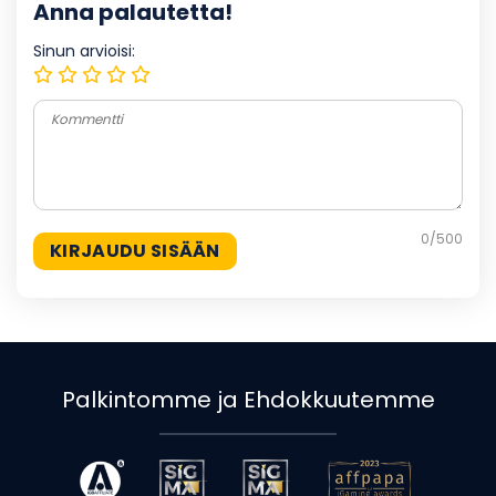
Anna palautetta!
Sinun arvioisi:
0
/500
Palkintomme ja Ehdokkuutemme