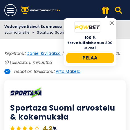
Vedonlyöntisivut Suomessa
»
Vedonlyöntisivut
suomalaisille
»
Sportaza Suomi arvostelu & kokemuksia
100 %
tervetuliaisbonus 200
€ asti
Kirjoittanut
Daniel Kivilaakso
|
Päivitetty 18 joulukuun, 2025
PELAA
⏲️ Lukuaika: 5 minuuttia
Tiedot on tarkistanut
Arto Mäkelä
Sportaza Suomi arvostelu
& kokemuksia
4.2
/5