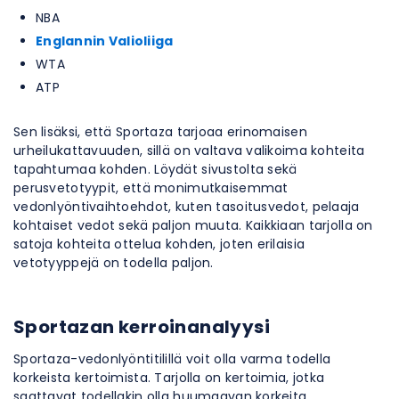
NBA
Englannin Valioliiga
WTA
ATP
Sen lisäksi, että Sportaza tarjoaa erinomaisen
urheilukattavuuden, sillä on valtava valikoima kohteita
tapahtumaa kohden. Löydät sivustolta sekä
perusvetotyypit, että monimutkaisemmat ​​
vedonlyöntivaihtoehdot, kuten tasoitusvedot, pelaaja
kohtaiset vedot sekä paljon muuta. Kaikkiaan tarjolla on
satoja kohteita ottelua kohden, joten erilaisia
vetotyyppejä on todella paljon.
Sportazan kerroinanalyysi
Sportaza-vedonlyöntitilillä voit olla varma todella
korkeista kertoimista. Tarjolla on kertoimia, jotka
saattavat todellakin olla huumaavan korkeita.