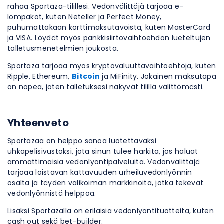
rahaa Sportaza-tilillesi. Vedonvälittäjä tarjoaa e-
lompakot, kuten Neteller ja Perfect Money,
puhumattakaan korttimaksutavoista, kuten MasterCard
ja VISA. Löydät myös pankkisiirtovaihtoehdon lueteltujen
talletusmenetelmien joukosta.
Sportaza tarjoaa myös kryptovaluuttavaihtoehtoja, kuten
Ripple, Ethereum,
Bitcoin
ja MiFinity. Jokainen maksutapa
on nopea, joten talletuksesi näkyvät tilillä välittömästi.
Yhteenveto
Sportazaa on helppo sanoa luotettavaksi
uhkapelisivustoksi, jota sinun tulee harkita, jos haluat
ammattimaisia ​​vedonlyöntipalveluita. Vedonvälittäjä
tarjoaa loistavan kattavuuden urheiluvedonlyönnin
osalta ja täyden valikoiman markkinoita, jotka tekevät
vedonlyönnistä helppoa.
Lisäksi Sportazalla on erilaisia ​​vedonlyöntituotteita, kuten
cash out sekä bet-builder.