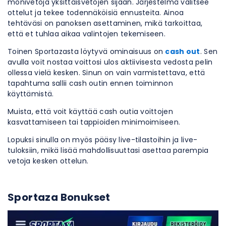
monivetoja yksittäisvetojen sijaan. Järjestelmä valitsee
ottelut ja tekee todennäköisiä ennusteita. Ainoa
tehtäväsi on panoksen asettaminen, mikä tarkoittaa,
että et tuhlaa aikaa valintojen tekemiseen.
Toinen Sportazasta löytyvä ominaisuus on
cash out
. Sen
avulla voit nostaa voittosi ulos aktiivisesta vedosta pelin
ollessa vielä kesken. Sinun on vain varmistettava, että
tapahtuma sallii cash outin ennen toiminnon
käyttämistä.
Muista, että voit käyttää cash outia voittojen
kasvattamiseen tai tappioiden minimoimiseen.
Lopuksi sinulla on myös pääsy live-tilastoihin ja live-
tuloksiin, mikä lisää mahdollisuuttasi asettaa parempia
vetoja kesken ottelun.
Sportaza Bonukset