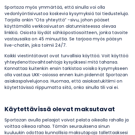
Sportaza myös ymmärtää, että sinulla voi olla
vedonlyöntisivustoa koskevia kysymyksiä tai tiedusteluja.
Tarjolla onkin ”Ota yhteyttä” -sivu, johon pääset
käyttämällä verkkosivuston alatunnisteessa olevaa
linkkiä. Osiosta löydät sähköpostiosoitteen, jonka tavoite
vastausaika on 45 minuuttia. Se tarjoaa myös pääsyn
live-chatiin, joka toimii 24/7.
Kaikki viestintätavat ovat turvallisia käyttää. Voit käyttää
yhteydenottovaihtoehtoja kysyäksesi mitä tahansa.
Kannattaa kuitenkin ensin tarkistaa voisiko kysymykseen
olla vastaus UKK-osiossa ennen kuin pidennät Sportazan
asiakaspalvelujonoa. Huomaa, että asiakastukitiimi on
käytettävissä riippumatta siitä, onko sinulla tili vai ei.
Käytettävissä olevat maksutavat
Sportazan avulla pelaajat voivat pelata oikealla rahalla ja
voittaa oikeaa rahaa. Tämän seurauksena sinun
kuuluukin odottaa kunnollisia ​​maksutapoja tallettaaksesi