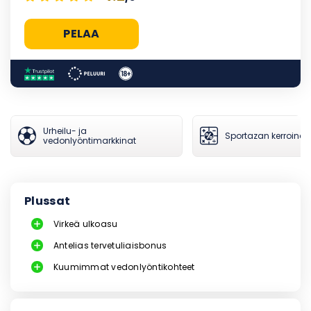
PELAA
Urheilu- ja
Sportazan kerroinan
vedonlyöntimarkkinat
Plussat
Virkeä ulkoasu
Antelias tervetuliaisbonus
Kuumimmat vedonlyöntikohteet