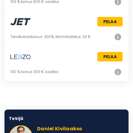
100 % bonus 600 € saakka
PELAA
Tervetuliaisbonus: 300%; Minimitalletus: 20 €
PELAA
100 % bonus 300 € saakka
Tekijä
Daniel Kivilaakso