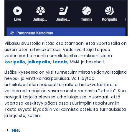
Vilkaisu sivustolla riittää osoittamaan, että Sportazalla on
uskomaton urheilukattaus. Vedonvälittäjä tarjoaa
vedonlyöntiä moniin urheilulajeihin, mukaan lukien
koripallo
,
jalkapallo
,
tennis
, MMA ja baseball.
Lisäksi kyseessä on yksi tunnetuimmista vedonvälittäjistä
hevos- ja vinttikoirakilpailuissa. Voit löytää
urheiluluettelon napsauttamalla urheilu-välilehteä ja
valitsemalla näytön vasemmasta reunasta ”urheilu”. Kun
navigoit tarjolla olevissa urheilulajeissa, huomaat, että
Sportaza keskittyy pääasiassa suurimpiin tapahtumiin.
Tästä syystä löydätkin valikoimista otteluita turnauksista
ja liigoista, kuten:
NHL