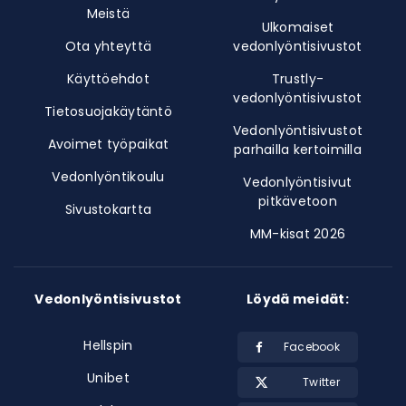
Meistä
Ulkomaiset
Ota yhteyttä
vedonlyöntisivustot
Käyttöehdot
Trustly-
vedonlyöntisivustot
Tietosuojakäytäntö
Vedonlyöntisivustot
Avoimet työpaikat
parhailla kertoimilla
Vedonlyöntikoulu
Vedonlyöntisivut
pitkävetoon
Sivustokartta
MM-kisat 2026
Vedonlyöntisivustot
Löydä meidät:
Hellspin
Facebook
Unibet
Twitter